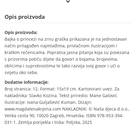
Opis proizvoda
Opis proizvoda:
Bajka o princezi na zrnu graška prikazana je na jednostavan
način prilagođen najmlađima, privlačnom ilustracijom i
kratkim rečenicama. Popratna jasna pitanja koja su povezana
s prizorima potiču dijete da govori o bojama, brojevima,
oblicima i suprotnostima te tako razvija svoj govor i uči o
svijetu oko sebe.
Dodatne informacije:
Broj stranica: 12. Format: 15x19 cm. Kartonirani uvez. Za
nakladnika: Slavko Kozina. Tekst priredio: Mane Galović.
Ilustracije: Ivana Guljašević Kuman. Dizajn:
www.magdalenakrpina.com NAKLADNIK: © Naša djeca d.o.o.,
Velika cesta 90, 10020 Zagreb, Hrvatska. ISBN 978-953-394-
031-1. Zemlja porijekla i tiska: Poljska, 2025