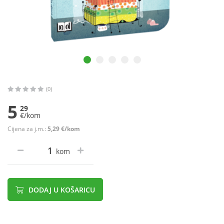
(0)
5
29
€/kom
Cijena za j.m.:
5,29 €/kom
kom
DODAJ U KOŠARICU