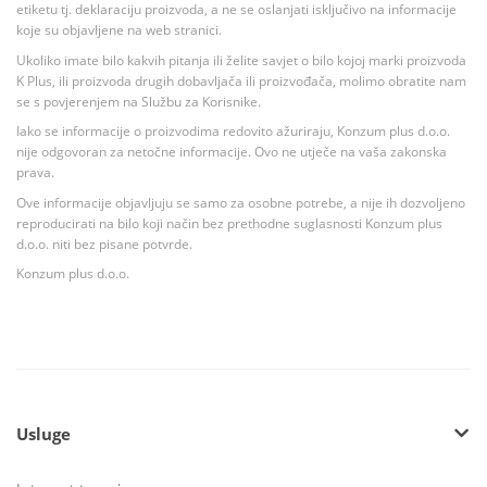
etiketu tj. deklaraciju proizvoda, a ne se oslanjati isključivo na informacije
koje su objavljene na web stranici.
Ukoliko imate bilo kakvih pitanja ili želite savjet o bilo kojoj marki proizvoda
K Plus, ili proizvoda drugih dobavljača ili proizvođača, molimo obratite nam
se s povjerenjem na Službu za Korisnike.
Iako se informacije o proizvodima redovito ažuriraju, Konzum plus d.o.o.
nije odgovoran za netočne informacije. Ovo ne utječe na vaša zakonska
prava.
Ove informacije objavljuju se samo za osobne potrebe, a nije ih dozvoljeno
reproducirati na bilo koji način bez prethodne suglasnosti Konzum plus
d.o.o. niti bez pisane potvrde.
Konzum plus d.o.o.
Usluge