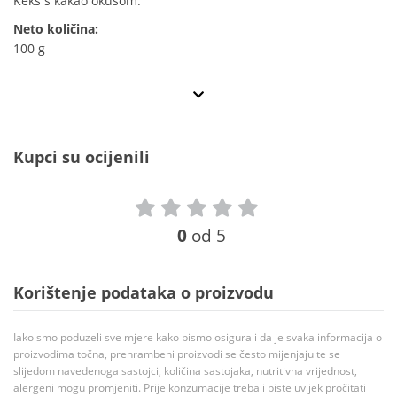
Keks s kakao okusom.
Neto količina:
100 g
Kupci su ocijenili
0
od 5
Korištenje podataka o proizvodu
Iako smo poduzeli sve mjere kako bismo osigurali da je svaka informacija o
proizvodima točna, prehrambeni proizvodi se često mijenjaju te se
slijedom navedenoga sastojci, količina sastojaka, nutritivna vrijednost,
alergeni mogu promjeniti. Prije konzumacije trebali biste uvijek pročitati