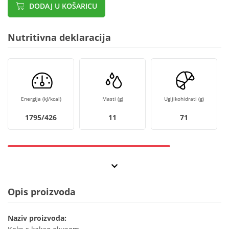
DODAJ U KOŠARICU
Nutritivna deklaracija
Energija (kJ/kcal)
Masti (g)
Ugljikohidrati (g)
1795/426
11
71
Opis proizvoda
Naziv proizvoda: