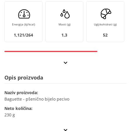
Energija (kJ/kcal)
Masti (g)
Ugljikohidrati (g)
1,121/264
1,3
52
Opis proizvoda
Naziv proizvoda:
Baguette - pšenično bijelo pecivo
Neto količina:
230 g