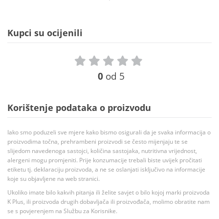
Kupci su ocijenili
0
od 5
Korištenje podataka o proizvodu
Iako smo poduzeli sve mjere kako bismo osigurali da je svaka informacija o
proizvodima točna, prehrambeni proizvodi se često mijenjaju te se
slijedom navedenoga sastojci, količina sastojaka, nutritivna vrijednost,
alergeni mogu promjeniti. Prije konzumacije trebali biste uvijek pročitati
etiketu tj. deklaraciju proizvoda, a ne se oslanjati isključivo na informacije
koje su objavljene na web stranici.
Ukoliko imate bilo kakvih pitanja ili želite savjet o bilo kojoj marki proizvoda
K Plus, ili proizvoda drugih dobavljača ili proizvođača, molimo obratite nam
se s povjerenjem na Službu za Korisnike.