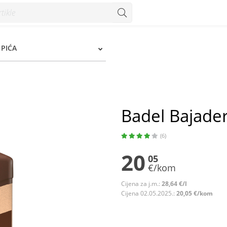
PIĆA
Badel Bajader
(6)
20
05
€/kom
Cijena za j.m.:
28,64 €/l
Cijena 02.05.2025.:
20,05 €/kom