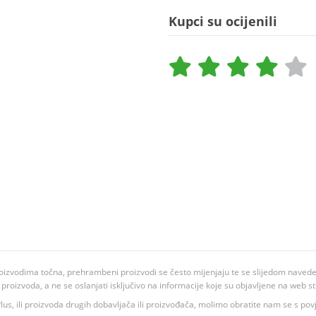
Kupci su ocijenili
oizvodima točna, prehrambeni proizvodi se često mijenjaju te se slijedom navedeno
ju proizvoda, a ne se oslanjati isključivo na informacije koje su objavljene na web st
 K Plus, ili proizvoda drugih dobavljača ili proizvođača, molimo obratite nam se s p