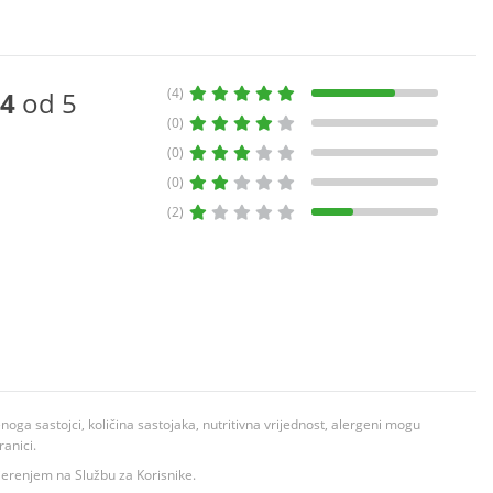
(4)
4
od 5
(0)
(0)
(0)
(2)
ga sastojci, količina sastojaka, nutritivna vrijednost, alergeni mogu
ranici.
ovjerenjem na Službu za Korisnike.