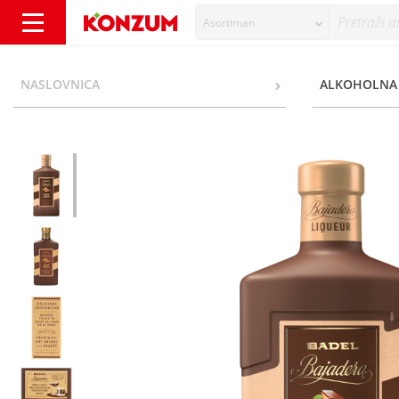
Asortiman
Badel Bajadera cream liqueur 0,7 l - Konzum
NASLOVNICA
ALKOHOLNA 