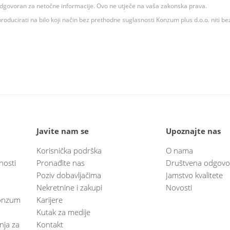
 odgovoran za netočne informacije. Ovo ne utječe na vaša zakonska prava.
roducirati na bilo koji način bez prethodne suglasnosti Konzum plus d.o.o. niti be
Javite nam se
Upoznajte nas
Korisnička podrška
O nama
nosti
Pronađite nas
Društvena odgovo
Poziv dobavljačima
Jamstvo kvalitete
Nekretnine i zakupi
Novosti
 Konzum
Karijere
Kutak za medije
anja za
Kontakt