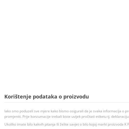
Korištenje podataka o proizvodu
Iako smo poduzeli sve mjere kako bismo osigurali da je svaka informacija o pr
promjeniti. Prije konzumacije trebali biste uvijek pročitati etiketu tj. deklaraci
Ukoliko imate bilo kakvih pitanja ili želite savjet o bilo kojoj marki proizvoda