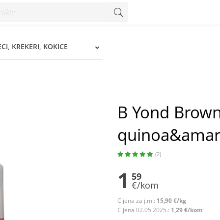
anth 100 g - Konzum
ECI, KREKERI, KOKICE
B Yond Brown 
quinoa&amar
(2)
1
59
€/kom
Cijena za j.m.:
15,90 €/kg
Cijena 02.05.2025.:
1,29 €/kom