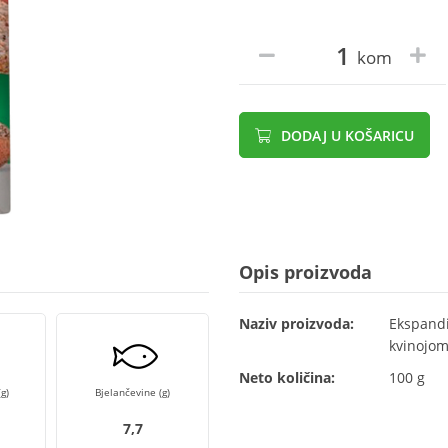
kom
DODAJ U KOŠARICU
Opis proizvoda
Naziv proizvoda:
Ekspandi
kvinojom
Neto količina:
100 g
g)
Bjelančevine (g)
7,7