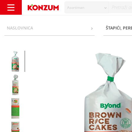
Asortiman
B Yond Brown Rice Cakes chia, quinoa&amar
NASLOVNICA
ŠTAPIĆI, PER