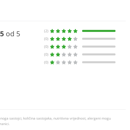
(2)
5
od 5
(0)
(0)
(0)
(0)
ga sastojci, količina sastojaka, nutritivna vrijednost, alergeni mogu
ranici.