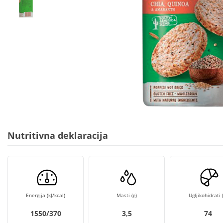
Nutritivna deklaracija
Energija (kJ/kcal)
Masti (g)
Ugljikohidrati (
1550/370
3,5
74