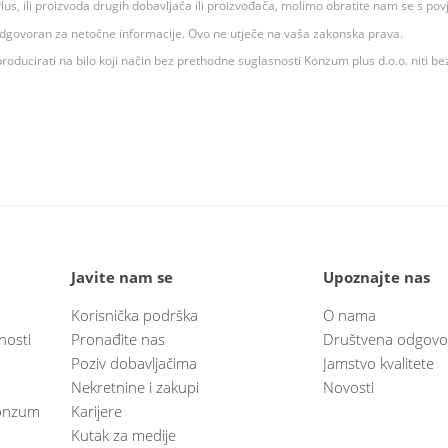
 K Plus, ili proizvoda drugih dobavljača ili proizvođača, molimo obratite nam se s p
 odgovoran za netočne informacije. Ovo ne utječe na vaša zakonska prava.
roducirati na bilo koji način bez prethodne suglasnosti Konzum plus d.o.o. niti be
Javite nam se
Upoznajte nas
Korisnička podrška
O nama
nosti
Pronađite nas
Društvena odgovo
Poziv dobavljačima
Jamstvo kvalitete
Nekretnine i zakupi
Novosti
 Konzum
Karijere
Kutak za medije