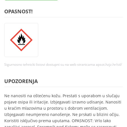
OPASNOST!
Sigurnosno tehnicki listovi dostupni su na web stranicama apsot.hzjz.hr/stl/
UPOZORENJA
Ne nanositi na oštećenu kožu. Prestati s uporabom u slučaju
pojave osipa ili iritacije. Izbjegavati izravno udisanje. Nanositi
u kraćim mlazovima u prostoru s dobrom ventilacijom.
Izbjegavati neumjereno nanošenje. Ne prskati u blizini očiju.
Koristiti isključivo prema uputama. OPASNOST: Vrlo lako
zapaljivi aerosol. Spremnik pod tlakom: može se rasprsnuti