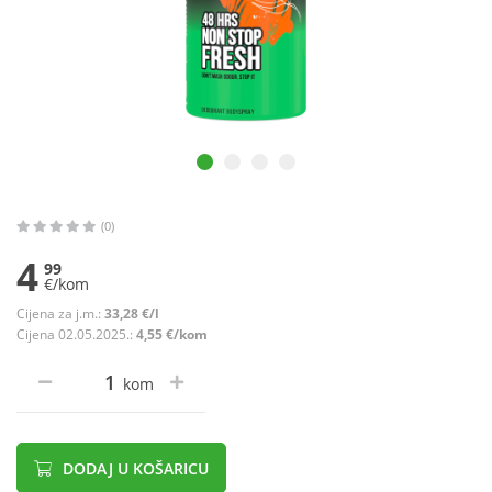
(0)
4
99
€/kom
Cijena za j.m.:
33,28 €/l
Cijena 02.05.2025.:
4,55 €/kom
kom
DODAJ U KOŠARICU