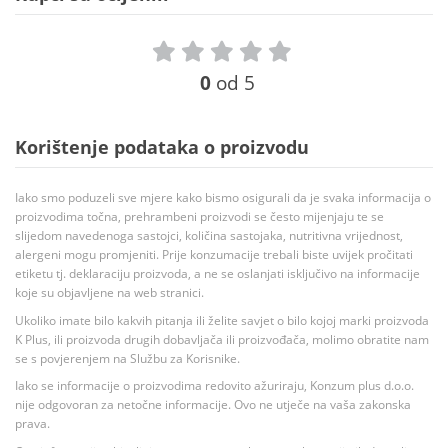
0
od 5
Korištenje podataka o proizvodu
Iako smo poduzeli sve mjere kako bismo osigurali da je svaka informacija o
proizvodima točna, prehrambeni proizvodi se često mijenjaju te se
slijedom navedenoga sastojci, količina sastojaka, nutritivna vrijednost,
alergeni mogu promjeniti. Prije konzumacije trebali biste uvijek pročitati
etiketu tj. deklaraciju proizvoda, a ne se oslanjati isključivo na informacije
koje su objavljene na web stranici.
Ukoliko imate bilo kakvih pitanja ili želite savjet o bilo kojoj marki proizvoda
K Plus, ili proizvoda drugih dobavljača ili proizvođača, molimo obratite nam
se s povjerenjem na Službu za Korisnike.
Iako se informacije o proizvodima redovito ažuriraju, Konzum plus d.o.o.
nije odgovoran za netočne informacije. Ovo ne utječe na vaša zakonska
prava.