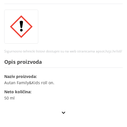
Sigurnosno tehnicki listovi dostupni su na web stranicama apsot.hzjz.hr/stl/
Opis proizvoda
Naziv proizvoda:
Autan Family&Kids roll on.
Neto količina:
50 ml