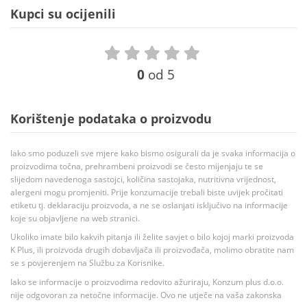
Kupci su ocijenili
0
od 5
Korištenje podataka o proizvodu
Iako smo poduzeli sve mjere kako bismo osigurali da je svaka informacija o
proizvodima točna, prehrambeni proizvodi se često mijenjaju te se
slijedom navedenoga sastojci, količina sastojaka, nutritivna vrijednost,
alergeni mogu promjeniti. Prije konzumacije trebali biste uvijek pročitati
etiketu tj. deklaraciju proizvoda, a ne se oslanjati isključivo na informacije
koje su objavljene na web stranici.
Ukoliko imate bilo kakvih pitanja ili želite savjet o bilo kojoj marki proizvoda
K Plus, ili proizvoda drugih dobavljača ili proizvođača, molimo obratite nam
se s povjerenjem na Službu za Korisnike.
Iako se informacije o proizvodima redovito ažuriraju, Konzum plus d.o.o.
nije odgovoran za netočne informacije. Ovo ne utječe na vaša zakonska