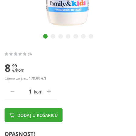
(0)
8
99
€/kom
Cijena za j.m.:
179,80 €/l
kom
DODAJ U KOŠARICU
OPASNOST!