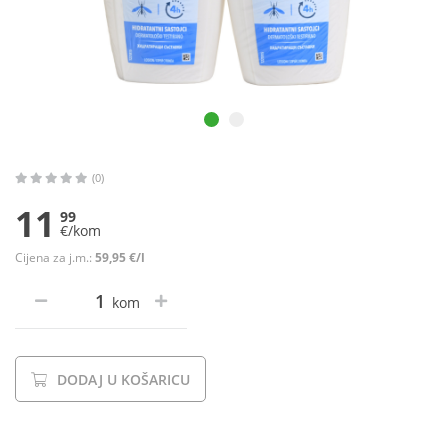
(0)
11
99
€/kom
Cijena za j.m.:
59,95 €/l
kom
DODAJ U KOŠARICU