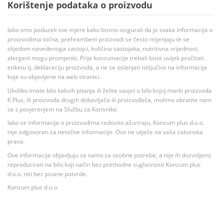
Korištenje podataka o proizvodu
Iako smo poduzeli sve mjere kako bismo osigurali da je svaka informacija o
proizvodima točna, prehrambeni proizvodi se često mijenjaju te se
slijedom navedenoga sastojci, količina sastojaka, nutritivna vrijednost,
alergeni mogu promjeniti. Prije konzumacije trebali biste uvijek pročitati
etiketu tj. deklaraciju proizvoda, a ne se oslanjati isključivo na informacije
koje su objavljene na web stranici.
Ukoliko imate bilo kakvih pitanja ili želite savjet o bilo kojoj marki proizvoda
K Plus, ili proizvoda drugih dobavljača ili proizvođača, molimo obratite nam
se s povjerenjem na Službu za Korisnike.
Iako se informacije o proizvodima redovito ažuriraju, Konzum plus d.o.o.
nije odgovoran za netočne informacije. Ovo ne utječe na vaša zakonska
prava.
Ove informacije objavljuju se samo za osobne potrebe, a nije ih dozvoljeno
reproducirati na bilo koji način bez prethodne suglasnosti Konzum plus
d.o.o. niti bez pisane potvrde.
Konzum plus d.o.o.