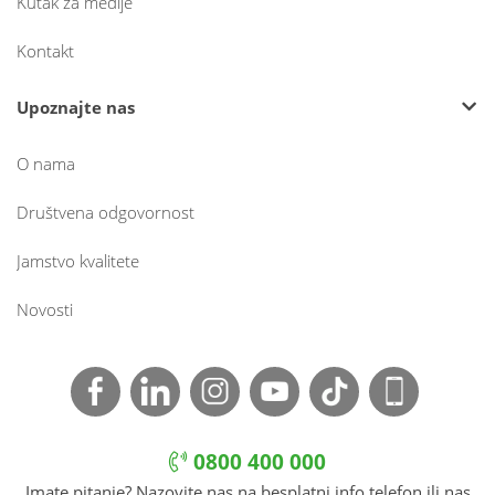
Kutak za medije
Kontakt
Upoznajte nas
O nama
Društvena odgovornost
Jamstvo kvalitete
Novosti
0800 400 000
Imate pitanje? Nazovite nas na besplatni info telefon ili nas