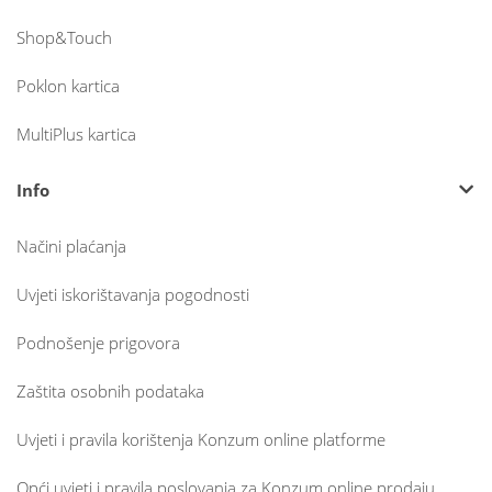
Shop&Touch
Poklon kartica
MultiPlus kartica
Info
Načini plaćanja
Uvjeti iskorištavanja pogodnosti
Podnošenje prigovora
Zaštita osobnih podataka
Uvjeti i pravila korištenja Konzum online platforme
Opći uvjeti i pravila poslovanja za Konzum online prodaju