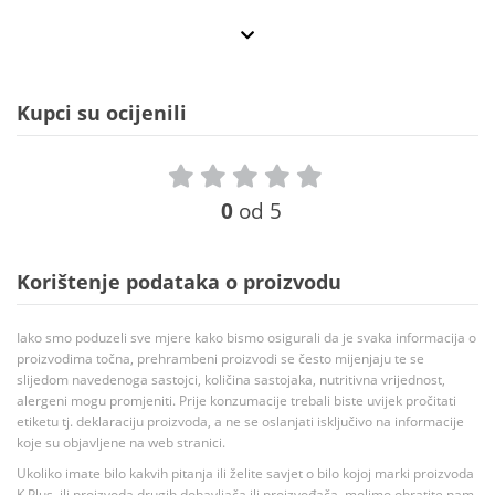
Kupci su ocijenili
0
od 5
Korištenje podataka o proizvodu
Iako smo poduzeli sve mjere kako bismo osigurali da je svaka informacija o
proizvodima točna, prehrambeni proizvodi se često mijenjaju te se
slijedom navedenoga sastojci, količina sastojaka, nutritivna vrijednost,
alergeni mogu promjeniti. Prije konzumacije trebali biste uvijek pročitati
etiketu tj. deklaraciju proizvoda, a ne se oslanjati isključivo na informacije
koje su objavljene na web stranici.
Ukoliko imate bilo kakvih pitanja ili želite savjet o bilo kojoj marki proizvoda
K Plus, ili proizvoda drugih dobavljača ili proizvođača, molimo obratite nam