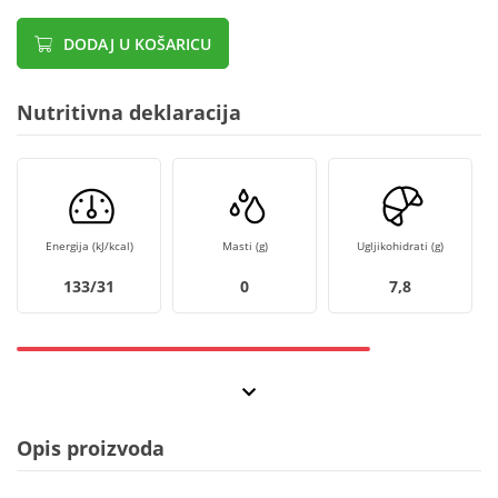
DODAJ U KOŠARICU
Nutritivna deklaracija
Energija (kJ/kcal)
Masti (g)
Ugljikohidrati (g)
133/31
0
7,8
Opis proizvoda