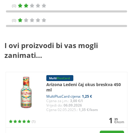
(0)
(0)
I ovi proizvodi bi vas mogli
zanimati...
Multi
PlusCard
Arizona Ledeni čaj okus breskva 450
ml
MultiPlusCard cijena:
1,25 €
Cijena za j.m.:
3,00 €/l
Vrijedi do:
06.09.2026
Cijena 02.05.2025.:
1,35 €/kom
1
35
(1)
€/kom