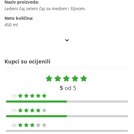
Naziv proizvoda:
Ledeni čaj zeleni čaj sa medom i šljivom.
Neto količina:
450 ml
Kupci su ocijenili
5
od 5
(1)
(1)
(0)