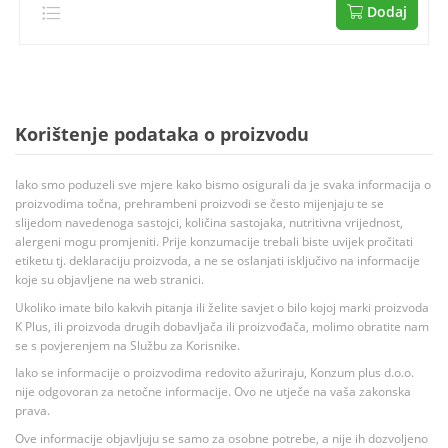
Dodaj
Korištenje podataka o proizvodu
Iako smo poduzeli sve mjere kako bismo osigurali da je svaka informacija o
proizvodima točna, prehrambeni proizvodi se često mijenjaju te se
slijedom navedenoga sastojci, količina sastojaka, nutritivna vrijednost,
alergeni mogu promjeniti. Prije konzumacije trebali biste uvijek pročitati
etiketu tj. deklaraciju proizvoda, a ne se oslanjati isključivo na informacije
koje su objavljene na web stranici.
Ukoliko imate bilo kakvih pitanja ili želite savjet o bilo kojoj marki proizvoda
K Plus, ili proizvoda drugih dobavljača ili proizvođača, molimo obratite nam
se s povjerenjem na Službu za Korisnike.
Iako se informacije o proizvodima redovito ažuriraju, Konzum plus d.o.o.
nije odgovoran za netočne informacije. Ovo ne utječe na vaša zakonska
prava.
Ove informacije objavljuju se samo za osobne potrebe, a nije ih dozvoljeno