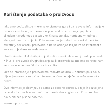
Korištenje podataka o proizvodu
Iako smo poduzeli sve mjere kako bismo osigurali da je svaka informacija o
proizvodima točna, prehrambeni proizvodi se često mijenjaju te se
slijedom navedenoga sastojci, količina sastojaka, nutritivna vrijednost,
alergeni mogu promjeniti. Prije konzumacije trebali biste uvijek pročitati
etiketu tj. deklaraciju proizvoda, a ne se oslanjati isključivo na informacije
koje su objavljene na web stranici.
Ukoliko imate bilo kakvih pitanja ili želite savjet o bilo kojoj marki proizvoda
K Plus, ili proizvoda drugih dobavljača ili proizvođača, molimo obratite nam
se s povjerenjem na Službu za Korisnike.
Iako se informacije o proizvodima redovito ažuriraju, Konzum plus d.o.o.
nije odgovoran za netočne informacije. Ovo ne utječe na vaša zakonska
prava.
Ove informacije objavljuju se samo za osobne potrebe, a nije ih dozvoljeno
reproducirati na bilo koji način bez prethodne suglasnosti Konzum plus
d.o.o. niti bez pisane potvrde.
Konzum plus d.o.o.