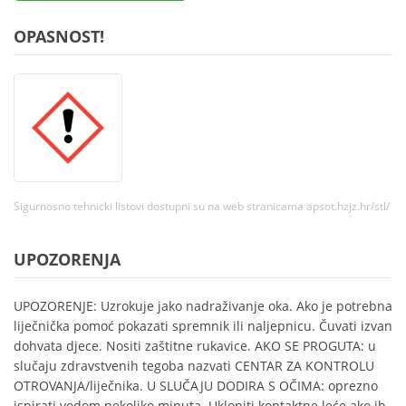
OPASNOST!
Sigurnosno tehnicki listovi dostupni su na web stranicama apsot.hzjz.hr/stl/
UPOZORENJA
UPOZORENJE: Uzrokuje jako nadraživanje oka. Ako je potrebna
liječnička pomoć pokazati spremnik ili naljepnicu. Čuvati izvan
dohvata djece. Nositi zaštitne rukavice. AKO SE PROGUTA: u
slučaju zdravstvenih tegoba nazvati CENTAR ZA KONTROLU
OTROVANJA/liječnika. U SLUČAJU DODIRA S OČIMA: oprezno
ispirati vodom nekoliko minuta. Ukloniti kontaktne leće ako ih