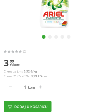
(0)
3
99
€/kom
Cijena za j.m.:
5,32 €/kg
Cijena 21.05.2026.:
3,99 €/kom
kom
DODAJ U KOŠARICU