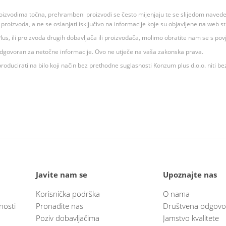
oizvodima točna, prehrambeni proizvodi se često mijenjaju te se slijedom navedeno
ju proizvoda, a ne se oslanjati isključivo na informacije koje su objavljene na web st
 K Plus, ili proizvoda drugih dobavljača ili proizvođača, molimo obratite nam se s p
 odgovoran za netočne informacije. Ovo ne utječe na vaša zakonska prava.
roducirati na bilo koji način bez prethodne suglasnosti Konzum plus d.o.o. niti be
Javite nam se
Upoznajte nas
Korisnička podrška
O nama
nosti
Pronađite nas
Društvena odgovo
Poziv dobavljačima
Jamstvo kvalitete