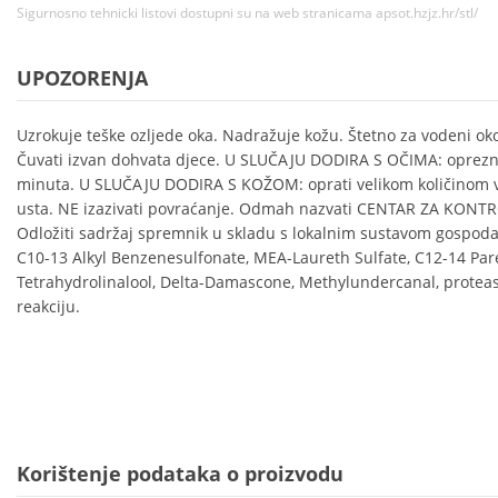
Sigurnosno tehnicki listovi dostupni su na web stranicama apsot.hzjz.hr/stl/
UPOZORENJA
Uzrokuje teške ozljede oka. Nadražuje kožu. Štetno za vodeni ok
Čuvati izvan dohvata djece. U SLUČAJU DODIRA S OČIMA: oprezno
minuta. U SLUČAJU DODIRA S KOŽOM: oprati velikom količinom 
usta. NE izazivati povraćanje. Odmah nazvati CENTAR ZA KONT
Odložiti sadržaj spremnik u skladu s lokalnim sustavom gospod
C10-13 Alkyl Benzenesulfonate, MEA-Laureth Sulfate, C12-14 Par
Tetrahydrolinalool, Delta-Damascone, Methylundercanal, protease
reakciju.
Korištenje podataka o proizvodu