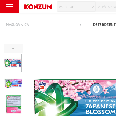
Asortiman
Ariel Pods All in 1 japanese blossom 30 tabl
NASLOVNICA
DETERDŽENT