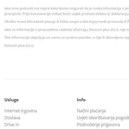
Iako smo poduzeli sve mjere kako bismo osigurali da je svaka informacija o pr
promjeniti. Prije konzumacije trebali biste uvijek pročitati etiketu tj. deklaraci
Ukoliko imate bilo kakvih pitanja ili želite savjet o bilo kojoj marki proizvoda
Iako se informacije o proizvodima redovito ažuriraju, Konzum plus d.o.o. nije
Ove informacije objavljuju se samo za osobne potrebe, a nije ih dozvoljeno rep
Konzum plus d.o.o.
Usluge
Info
Internet trgovina
Načini plaćanja
Dostava
Uvjeti iskorištavanja pogod
Drive In
Podnošenje prigovora