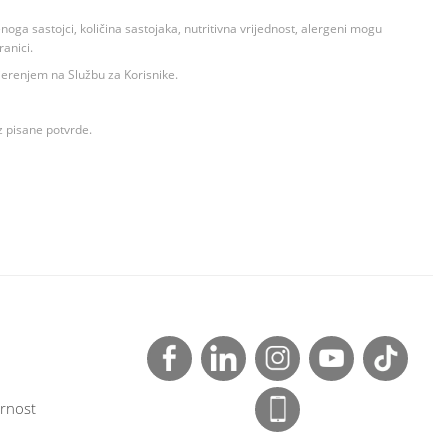
ga sastojci, količina sastojaka, nutritivna vrijednost, alergeni mogu
ranici.
ovjerenjem na Službu za Korisnike.
z pisane potvrde.
rnost