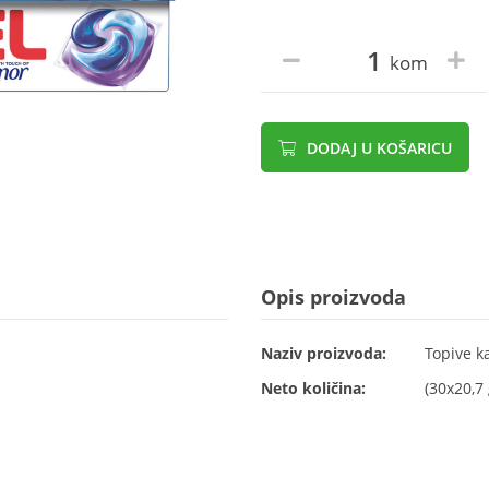
kom
DODAJ U KOŠARICU
Opis proizvoda
Naziv proizvoda:
Topive k
Neto količina:
(30x20,7 