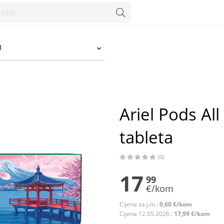
eta - Konzum
I
Ariel Pods Al
tableta
(0)
17
99
€/kom
Cijena za j.m.:
0,60 €/kom
Cijena 12.05.2026.:
17,99 €/kom