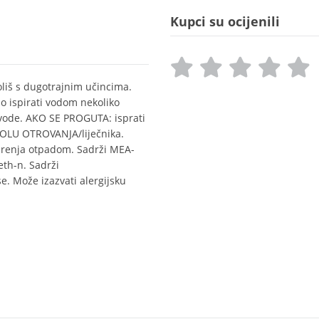
Kupci su ocijenili
oliš s dugotrajnim učincima.
 ispirati vodom nekoliko
vode. AKO SE PROGUTA: isprati
ROLU OTROVANJA/liječnika.
arenja otpadom. Sadrži MEA-
eth-n. Sadrži
. Može izazvati alergijsku