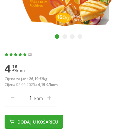
(2)
4
19
€/kom
Cijena za j.m.:
26,19 €/kg
Cijena 02.05.2025.:
4,19 €/kom
kom
DODAJ U KOŠARICU