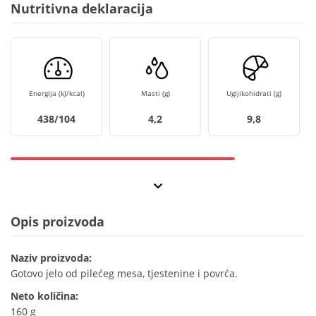
Nutritivna deklaracija
Energija (kJ/kcal)
Masti (g)
Ugljikohidrati (g)
438/104
4,2
9,8
Opis proizvoda
Naziv proizvoda:
Gotovo jelo od pilećeg mesa, tjestenine i povrća.
Neto količina:
160 g