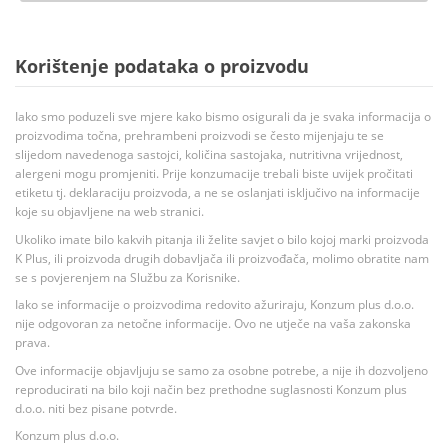
Korištenje podataka o proizvodu
Iako smo poduzeli sve mjere kako bismo osigurali da je svaka informacija o
proizvodima točna, prehrambeni proizvodi se često mijenjaju te se
slijedom navedenoga sastojci, količina sastojaka, nutritivna vrijednost,
alergeni mogu promjeniti. Prije konzumacije trebali biste uvijek pročitati
etiketu tj. deklaraciju proizvoda, a ne se oslanjati isključivo na informacije
koje su objavljene na web stranici.
Ukoliko imate bilo kakvih pitanja ili želite savjet o bilo kojoj marki proizvoda
K Plus, ili proizvoda drugih dobavljača ili proizvođača, molimo obratite nam
se s povjerenjem na Službu za Korisnike.
Iako se informacije o proizvodima redovito ažuriraju, Konzum plus d.o.o.
nije odgovoran za netočne informacije. Ovo ne utječe na vaša zakonska
prava.
Ove informacije objavljuju se samo za osobne potrebe, a nije ih dozvoljeno
reproducirati na bilo koji način bez prethodne suglasnosti Konzum plus
d.o.o. niti bez pisane potvrde.
Konzum plus d.o.o.