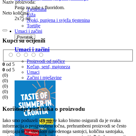
Naziv proizvoda:
Pasta za zube s fluoridom.
Tjestenina
Neto količina:
Riža
2x75 ml
Njoki, punjena i svježa tjestenina
Tortilje
Umaci i začini
Povratak
Kupci su ocijenili
Umaci i začini
Proizvodi od rajčice
0
od 5
Kečap, senf, majoneza
0
od 5
Umaci
(0)
Začini i mješavine
(0)
(0)
(0)
(0)
Korištenje podataka o proizvodu
Iako smo poduzeli sve mjere kako bismo osigurali da je svaka
informacija o proizvodima točna, prehrambeni proizvodi se često
mijenjaju te se slijedom navedenoga sastojci, količina sastojaka,