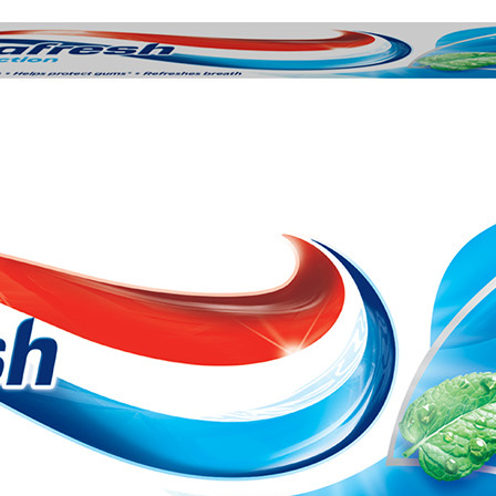
Voće i povrće
Riba i plodovi mora
Tijesto i pripravci od tijesta
Jela od mesa i povrća
Pizze
Sladoledi i deserti
Dječji svijet
Povratak
Dječji svijet
Pelene i vlažne maramice
Povratak
Pelene i vlažne maramice
Pelene
Vlažne maramice
Dječja hrana
Povratak
Dječja hrana