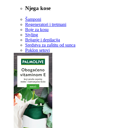
Njega kose
Šamponi
Regeneratori i tretmani
Boje za kosu
Styling
Brijanje i depilacija
Sredstva za zaštitu od sunca
Poklon setovi