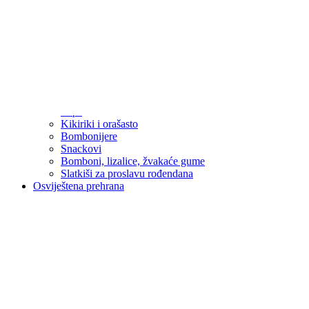
Čokolade
Grickalice
Povratak
Grickalice
Štapići, pereci, krekeri, kokice
Čips
Flips
Kikiriki i orašasto
Bombonijere
Snackovi
Bomboni, lizalice, žvakaće gume
Slatkiši za proslavu rođendana
Osviještena prehrana
Povratak
Osviještena prehrana
Namirnice za pripremu
Povratak
Namirnice za pripremu