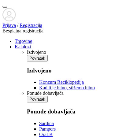
Prijava
/
Registracija
Besplatna registracija
Trgovine
Katalozi
Izdvojeno
Povratak
Izdvojeno
Konzum Reciklopedija
Kad ti je bitno, stižemo hitno
Ponude dobavljača
Povratak
Ponude dobavljača
Sardina
Pampers
Oral-B