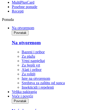
MultiPlusCard
Posebne ponude
Recepti
Ponuda
Na otvorenom
Povratak
Na otvorenom
Bazeni i pribor
Za plažu
Vrtni namještaj
Za ljepši vrt
Alati i pribor
Za roštilj
Igre na otvorenom
Sredstva za zaštitu od sunca
Insekticidi i repelenti
Velika pakiranja
Voće i povrće
Povratak