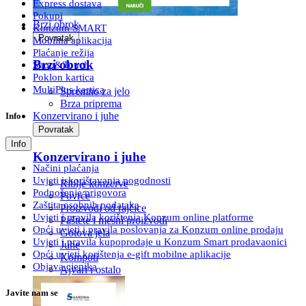
Express dostava
Pokupi
Brzi obrok
Konzum SMART
Povratak
Mobilna aplikacija
Plaćanje režija
Brzi obrok
Shop&Touch
Poklon kartica
MultiPlus kartica
Spremno za jelo
Brza priprema
Konzervirano i juhe
Info
Povratak
Info
Konzervirano i juhe
Načini plaćanja
Uvjeti iskorištavanja pogodnosti
Riblje konzerve
Podnošenje prigovora
Povrće
Zaštita osobnih podataka
Proizvodi od rajčice
Uvjeti i pravila korištenja Konzum online platforme
Paštete i mesni proizvodi
Opći uvjeti i pravila poslovanja za Konzum online prodaju
Gotova jela
Uvjeti i pravila kupoprodaje u Konzum Smart prodavaonici
Juhe
Opći uvjeti korištenja e-gift mobilne aplikacije
Kompoti
Objava cjenika
Ajvari i ostalo
Javite nam se