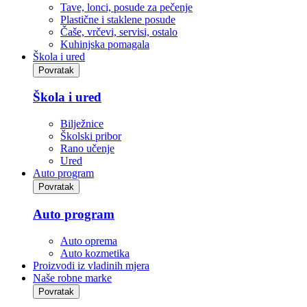
Tave, lonci, posude za pečenje
Plastične i staklene posude
Čaše, vrčevi, servisi, ostalo
Kuhinjska pomagala
Škola i ured
Povratak
Škola i ured
Bilježnice
Školski pribor
Rano učenje
Ured
Auto program
Povratak
Auto program
Auto oprema
Auto kozmetika
Proizvodi iz vladinih mjera
Naše robne marke
Povratak