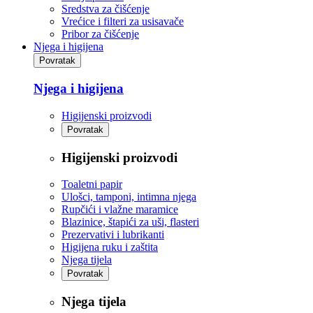
Sredstva za čišćenje
Vrećice i filteri za usisavače
Pribor za čišćenje
Njega i higijena
Povratak
Njega i higijena
Higijenski proizvodi
Povratak
Higijenski proizvodi
Toaletni papir
Ulošci, tamponi, intimna njega
Rupčići i vlažne maramice
Blazinice, štapići za uši, flasteri
Prezervativi i lubrikanti
Higijena ruku i zaštita
Njega tijela
Povratak
Njega tijela