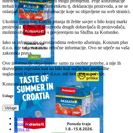
nutritivna vrijednost, alergeni mogu promjeniti. Prije konzumacije
trebali biste uvijek pročitati etiketu tj. deklaraciju proizvoda, a ne se
oslanjati isključivo na informacije koje su objavljene na web stranici.
Ukoliko imate bilo kakvih pitanja ili želite savjet o bilo kojoj marki
proizvoda K Plus, ili proizvoda drugih dobavljača ili proizvođača,
molimo obratite nam se s povjerenjem na Službu za Korisnike.
Iako se informacije o proizvodima redovito ažuriraju, Konzum plus
d.o.o. nije odgovoran za netočne informacije. Ovo ne utječe na vaša
zakonska prava.
Ove informacije objavljuju se samo za osobne potrebe, a nije ih
dozvoljeno reproducirati na bilo koji način bez prethodne
suglasnosti Konzum plus d.o.o. niti bez pisane potvrde.
Konzum plus d.o.o.
Usluge
Usluge
Internet trgovina
Dostava
Drive In