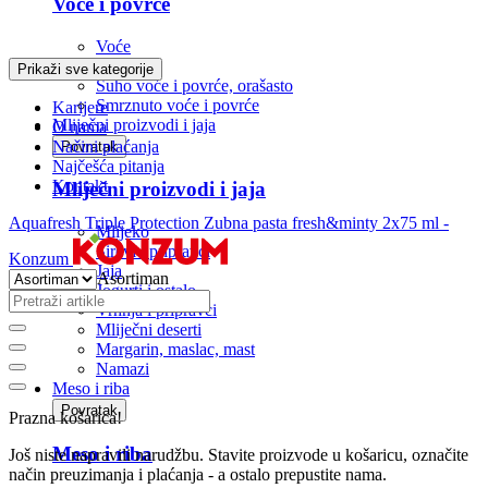
Voće i povrće
Voće
Povrće
Prikaži sve kategorije
Suho voće i povrće, orašasto
Smrznuto voće i povrće
Karijere
Mliječni proizvodi i jaja
O nama
Načini plaćanja
Povratak
Najčešća pitanja
Kontakt
Mliječni proizvodi i jaja
Aquafresh Triple Protection Zubna pasta fresh&minty 2x75 ml -
Mlijeko
Sirevi i pripravci
Konzum
Jaja
Asortiman
Jogurti i ostalo
Vrhnja i pripravci
Mliječni deserti
Margarin, maslac, mast
Namazi
Meso i riba
Povratak
Prazna košarica!
Meso i riba
Još niste napravili narudžbu. Stavite proizvode u košaricu, označite
način preuzimanja i plaćanja - a ostalo prepustite nama.