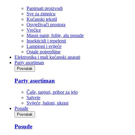
Papirnati proizvodi
Sve za zimnicu
Kućanski tekstil
Osvježivači prostora
Vrećice
Masni papir, folije, alu posude
Insekticidi i repelenti
Lampioni i svijeće
Ostale potrepštine
Elektronika i mali kućanski aparati
Party asortiman
Povratak
Party asortiman
Čaše, tanjuri, pribor za jelo
Salvete
Svijeće, baloni, ukrasi
Posuđe
Povratak
Posuđe