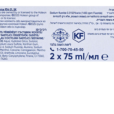
Čokolade i bomboni
Čips, grisini, ostalo
Snackovi
Suho voće i orašasto
Deserti, vrhnja, voćne kašice
Čajevi i kave
Sportska prehrana
Povratak
Sportska prehrana
Bez grižnje savjesti
Izotonični napitci
Proteini
Energy Boosteri i Aminokiseline
Superfoods
Fitness oprema
Vitamini i minerali
Bez glutena
Povratak
Bez glutena
Kruh, brašna, smjese