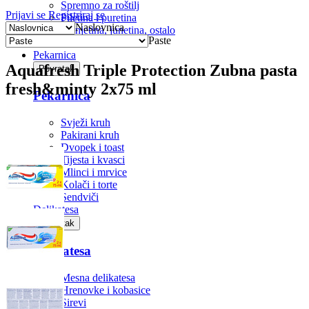
Spremno za roštilj
Prijavi se
Registriraj se
Piletina i puretina
Naslovnica
Svinjetina, junetina, ostalo
Paste
Riba
Pekarnica
Aquafresh Triple Protection Zubna pasta
Povratak
fresh&minty 2x75 ml
Pekarnica
Svježi kruh
Pakirani kruh
Dvopek i toast
Tijesta i kvasci
Mlinci i mrvice
Kolači i torte
Sendviči
Delikatesa
Povratak
Delikatesa
Mesna delikatesa
Hrenovke i kobasice
Sirevi