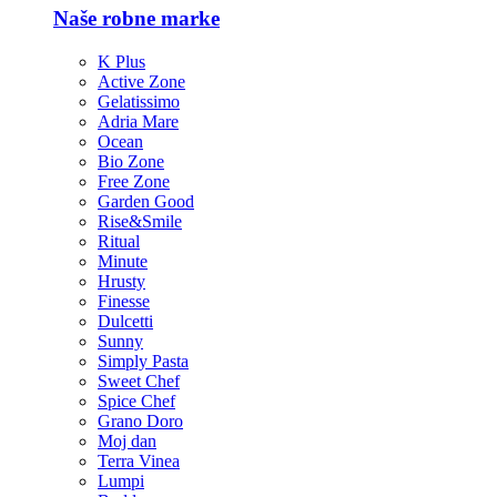
Naše robne marke
K Plus
Active Zone
Gelatissimo
Adria Mare
Ocean
Bio Zone
Free Zone
Garden Good
Rise&Smile
Ritual
Minute
Hrusty
Finesse
Dulcetti
Sunny
Simply Pasta
Sweet Chef
Spice Chef
Grano Doro
Moj dan
Terra Vinea
Lumpi