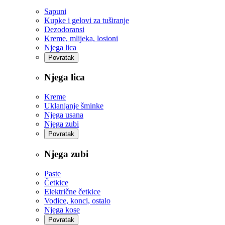
Sapuni
Kupke i gelovi za tuširanje
Dezodoransi
Kreme, mlijeka, losioni
Njega lica
Povratak
Njega lica
Kreme
Uklanjanje šminke
Njega usana
Njega zubi
Povratak
Njega zubi
Paste
Četkice
Električne četkice
Vodice, konci, ostalo
Njega kose
Povratak