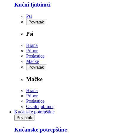
Kućni ljubimci
Psi
Povratak
Psi
Hrana
Pribor
Poslastice
Mačke
Povratak
Mačke
Hrana
Pribor
Poslastice
Ostali ljubimci
Kućanske potrepštine
Povratak
Kućanske potrepštine