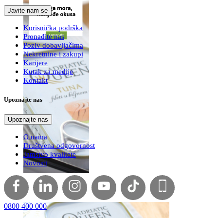
Javite nam se
Korisnička podrška
Pronađite nas
Poziv dobavljačima
Nekretnine i zakupi
Karijere
Kutak za medije
Kontakt
Upoznajte nas
Upoznajte nas
O nama
Društvena odgovornost
Jamstvo kvalitete
Novosti
0800 400 000