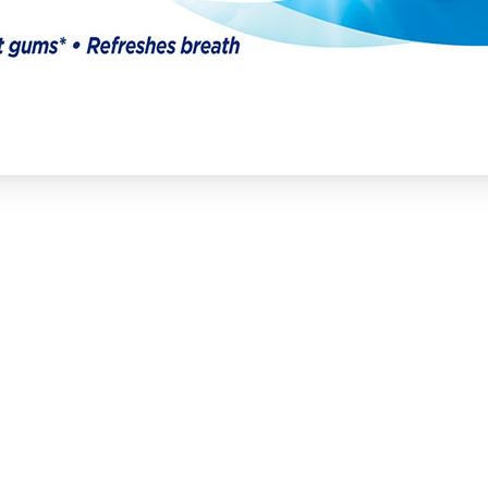
Gotove kašice
Zamjenska mlijeka
Instant kašice
Sokovi, voda, čaj
Ostalo
Dječja njega i higijena
Deterdženti i omekšivaci
Bočice dude i pribor
Za igru
Povratak
Za igru
Igračke
Društvene igre i kreativni setovi
LEGO®
Knjige za djecu
Igre na otvorenom
Slatkiši i grickalice
Povratak
Slatkiši i grickalice
Keksi