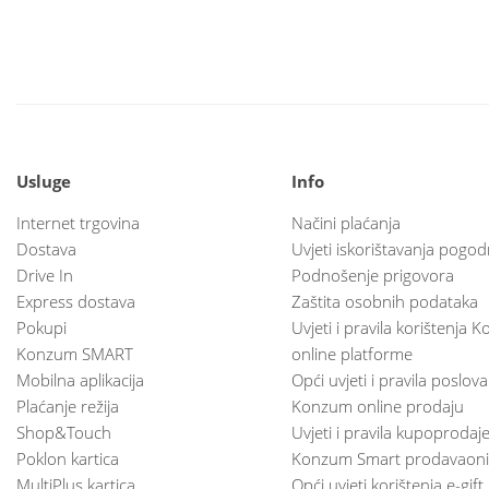
Usluge
Info
Internet trgovina
Načini plaćanja
Dostava
Uvjeti iskorištavanja pogod
Drive In
Podnošenje prigovora
Express dostava
Zaštita osobnih podataka
Pokupi
Uvjeti i pravila korištenja
Konzum SMART
online platforme
Mobilna aplikacija
Opći uvjeti i pravila poslov
Plaćanje režija
Konzum online prodaju
Shop&Touch
Uvjeti i pravila kupoprodaj
Poklon kartica
Konzum Smart prodavaoni
MultiPlus kartica
Opći uvjeti korištenja e-gift