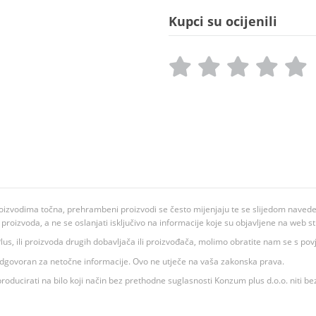
Kupci su ocijenili
oizvodima točna, prehrambeni proizvodi se često mijenjaju te se slijedom navedeno
ju proizvoda, a ne se oslanjati isključivo na informacije koje su objavljene na web st
 K Plus, ili proizvoda drugih dobavljača ili proizvođača, molimo obratite nam se s p
 odgovoran za netočne informacije. Ovo ne utječe na vaša zakonska prava.
roducirati na bilo koji način bez prethodne suglasnosti Konzum plus d.o.o. niti be