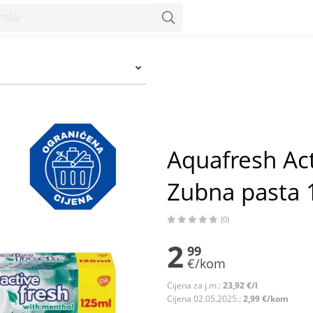
pasta 125 ml - Konzum
Aquafresh Ac
Zubna pasta 
(0)
2
99
€/kom
Cijena za j.m.:
23,92 €/l
Cijena 02.05.2025.:
2,99 €/kom