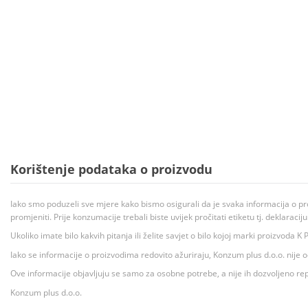
Korištenje podataka o proizvodu
Iako smo poduzeli sve mjere kako bismo osigurali da je svaka informacija o pr
promjeniti. Prije konzumacije trebali biste uvijek pročitati etiketu tj. deklaraci
Ukoliko imate bilo kakvih pitanja ili želite savjet o bilo kojoj marki proizvoda
Iako se informacije o proizvodima redovito ažuriraju, Konzum plus d.o.o. nije
Ove informacije objavljuju se samo za osobne potrebe, a nije ih dozvoljeno rep
Konzum plus d.o.o.