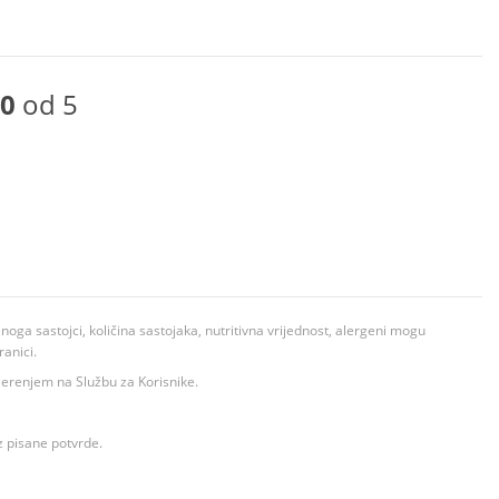
0
od 5
ga sastojci, količina sastojaka, nutritivna vrijednost, alergeni mogu
ranici.
ovjerenjem na Službu za Korisnike.
z pisane potvrde.