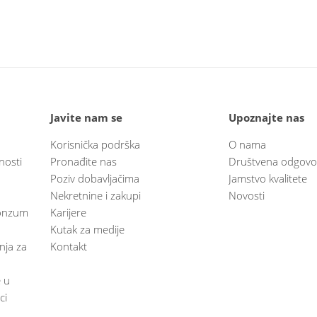
Javite nam se
Upoznajte nas
Korisnička podrška
O nama
nosti
Pronađite nas
Društvena odgovo
Poziv dobavljačima
Jamstvo kvalitete
Nekretnine i zakupi
Novosti
 Konzum
Karijere
Kutak za medije
anja za
Kontakt
e u
ci