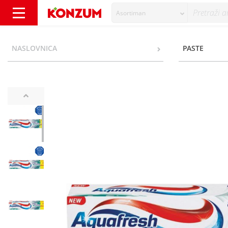
Asortiman
Aquafresh Active Fresh with menthol Zubna 
NASLOVNICA
PASTE