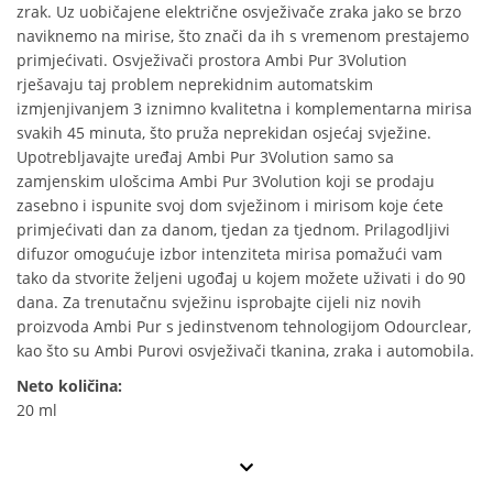
zrak. Uz uobičajene električne osvježivače zraka jako se brzo
naviknemo na mirise, što znači da ih s vremenom prestajemo
primjećivati. Osvježivači prostora Ambi Pur 3Volution
rješavaju taj problem neprekidnim automatskim
izmjenjivanjem 3 iznimno kvalitetna i komplementarna mirisa
svakih 45 minuta, što pruža neprekidan osjećaj svježine.
Upotrebljavajte uređaj Ambi Pur 3Volution samo sa
zamjenskim ulošcima Ambi Pur 3Volution koji se prodaju
zasebno i ispunite svoj dom svježinom i mirisom koje ćete
primjećivati dan za danom, tjedan za tjednom. Prilagodljivi
difuzor omogućuje izbor intenziteta mirisa pomažući vam
tako da stvorite željeni ugođaj u kojem možete uživati i do 90
dana. Za trenutačnu svježinu isprobajte cijeli niz novih
proizvoda Ambi Pur s jedinstvenom tehnologijom Odourclear,
kao što su Ambi Purovi osvježivači tkanina, zraka i automobila.
Neto količina:
20 ml