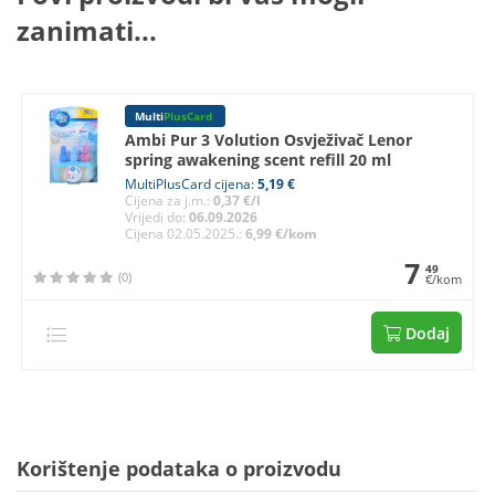
zanimati...
Multi
PlusCard
Ambi Pur 3 Volution Osvježivač Lenor
spring awakening scent refill 20 ml
MultiPlusCard cijena:
5,19 €
Cijena za j.m.:
0,37 €/l
Vrijedi do:
06.09.2026
Cijena 02.05.2025.:
6,99 €/kom
7
49
(0)
€/kom
Dodaj
Korištenje podataka o proizvodu