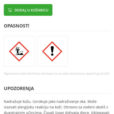
DODAJ U KOŠARICU
OPASNOST!
Sigurnosno tehnicki listovi dostupni su na web stranicama apsot.hzjz.hr/stl/
UPOZORENJA
Nadražuje kožu. Uzrokuje jako nadraživanje oka. Može
izazvati alergijsku reakciju na koži. Otrovno za vodeni okoliš s
dugotrajnim učincima. Čuvati izvan dohvata djece. Izbjegavati