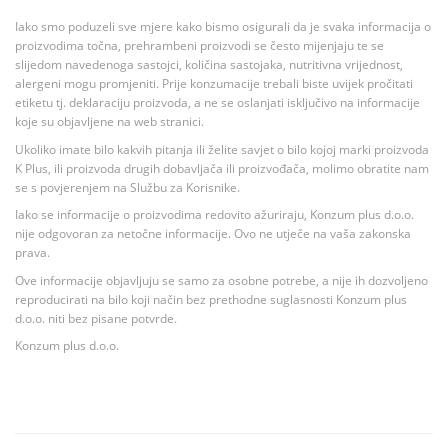
Iako smo poduzeli sve mjere kako bismo osigurali da je svaka informacija o
proizvodima točna, prehrambeni proizvodi se često mijenjaju te se
slijedom navedenoga sastojci, količina sastojaka, nutritivna vrijednost,
alergeni mogu promjeniti. Prije konzumacije trebali biste uvijek pročitati
etiketu tj. deklaraciju proizvoda, a ne se oslanjati isključivo na informacije
koje su objavljene na web stranici.
Ukoliko imate bilo kakvih pitanja ili želite savjet o bilo kojoj marki proizvoda
K Plus, ili proizvoda drugih dobavljača ili proizvođača, molimo obratite nam
se s povjerenjem na Službu za Korisnike.
Iako se informacije o proizvodima redovito ažuriraju, Konzum plus d.o.o.
nije odgovoran za netočne informacije. Ovo ne utječe na vaša zakonska
prava.
Ove informacije objavljuju se samo za osobne potrebe, a nije ih dozvoljeno
reproducirati na bilo koji način bez prethodne suglasnosti Konzum plus
d.o.o. niti bez pisane potvrde.
Konzum plus d.o.o.