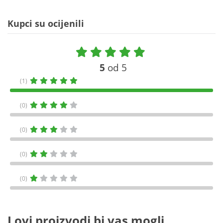
Kupci su ocijenili
5
od 5
(1)
(0)
(0)
(0)
(0)
I ovi proizvodi bi vas mogli