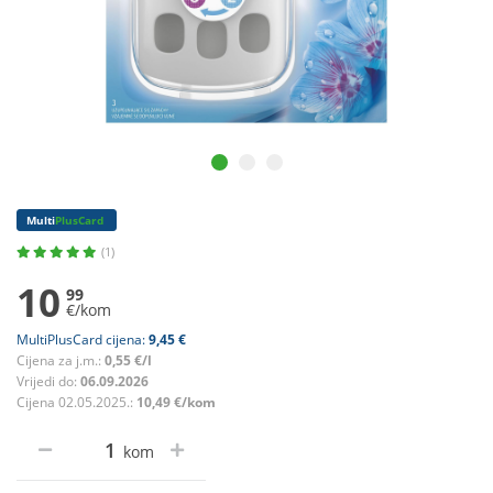
Multi
PlusCard
(1)
10
99
€/kom
MultiPlusCard cijena:
9,45 €
Cijena za j.m.:
0,55 €/l
Vrijedi do:
06.09.2026
Cijena 02.05.2025.:
10,49 €/kom
kom