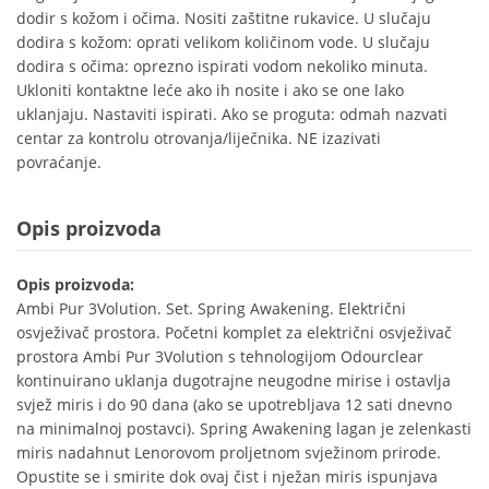
dodir s kožom i očima. Nositi zaštitne rukavice. U slučaju
dodira s kožom: oprati velikom količinom vode. U slučaju
dodira s očima: oprezno ispirati vodom nekoliko minuta.
Ukloniti kontaktne leće ako ih nosite i ako se one lako
uklanjaju. Nastaviti ispirati. Ako se proguta: odmah nazvati
centar za kontrolu otrovanja/liječnika. NE izazivati
povraćanje.
Opis proizvoda
Opis proizvoda:
Ambi Pur 3Volution. Set. Spring Awakening. Električni
osvježivač prostora. Početni komplet za električni osvježivač
prostora Ambi Pur 3Volution s tehnologijom Odourclear
kontinuirano uklanja dugotrajne neugodne mirise i ostavlja
svjež miris i do 90 dana (ako se upotrebljava 12 sati dnevno
na minimalnoj postavci). Spring Awakening lagan je zelenkasti
miris nadahnut Lenorovom proljetnom svježinom prirode.
Opustite se i smirite dok ovaj čist i nježan miris ispunjava