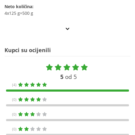
Neto količina:
4x125 g=500 g
Kupci su ocijenili
5
od 5
(4)
(0)
(0)
(0)