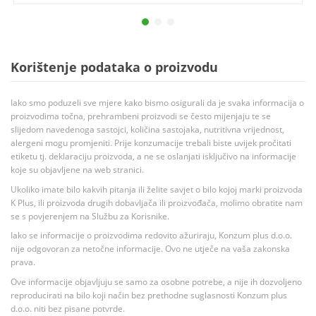
Korištenje podataka o proizvodu
Iako smo poduzeli sve mjere kako bismo osigurali da je svaka informacija o
proizvodima točna, prehrambeni proizvodi se često mijenjaju te se
slijedom navedenoga sastojci, količina sastojaka, nutritivna vrijednost,
alergeni mogu promjeniti. Prije konzumacije trebali biste uvijek pročitati
etiketu tj. deklaraciju proizvoda, a ne se oslanjati isključivo na informacije
koje su objavljene na web stranici.
Ukoliko imate bilo kakvih pitanja ili želite savjet o bilo kojoj marki proizvoda
K Plus, ili proizvoda drugih dobavljača ili proizvođača, molimo obratite nam
se s povjerenjem na Službu za Korisnike.
Iako se informacije o proizvodima redovito ažuriraju, Konzum plus d.o.o.
nije odgovoran za netočne informacije. Ovo ne utječe na vaša zakonska
prava.
Ove informacije objavljuju se samo za osobne potrebe, a nije ih dozvoljeno
reproducirati na bilo koji način bez prethodne suglasnosti Konzum plus
d.o.o. niti bez pisane potvrde.