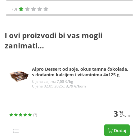
(0)
I ovi proizvodi bi vas mogli
zanimati...
Alpro Dessert od soje, okus tamna čokolada,
s dodanim kalcijem i vitaminima 4x125 g
Cijena za j.m.:
7,58 €/kg
Cijena 02.05.2025.:
3,79 €/kom
3
79
(7)
€/kom
Dodaj