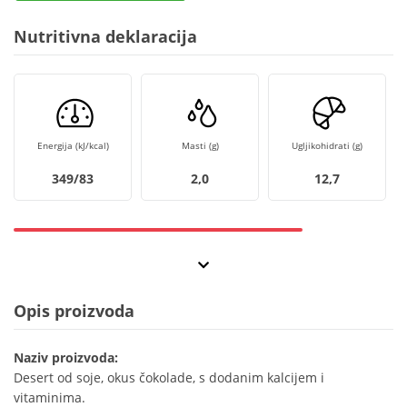
Nutritivna deklaracija
Energija (kJ/kcal)
Masti (g)
Ugljikohidrati (g)
349/83
2,0
12,7
Opis proizvoda
Naziv proizvoda:
Desert od soje, okus čokolade, s dodanim kalcijem i
vitaminima.