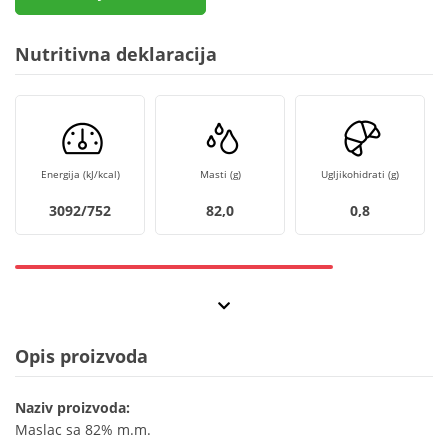
Nutritivna deklaracija
Energija (kJ/kcal)
Masti (g)
Ugljikohidrati (g)
3092/752
82,0
0,8
Opis proizvoda
Naziv proizvoda:
Maslac sa 82% m.m.