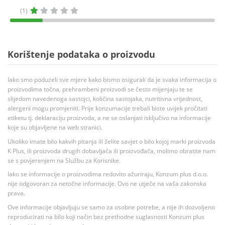
(1)
Korištenje podataka o proizvodu
Iako smo poduzeli sve mjere kako bismo osigurali da je svaka informacija o
proizvodima točna, prehrambeni proizvodi se često mijenjaju te se
slijedom navedenoga sastojci, količina sastojaka, nutritivna vrijednost,
alergeni mogu promjeniti. Prije konzumacije trebali biste uvijek pročitati
etiketu tj. deklaraciju proizvoda, a ne se oslanjati isključivo na informacije
koje su objavljene na web stranici.
Ukoliko imate bilo kakvih pitanja ili želite savjet o bilo kojoj marki proizvoda
K Plus, ili proizvoda drugih dobavljača ili proizvođača, molimo obratite nam
se s povjerenjem na Službu za Korisnike.
Iako se informacije o proizvodima redovito ažuriraju, Konzum plus d.o.o.
nije odgovoran za netočne informacije. Ovo ne utječe na vaša zakonska
prava.
Ove informacije objavljuju se samo za osobne potrebe, a nije ih dozvoljeno
reproducirati na bilo koji način bez prethodne suglasnosti Konzum plus