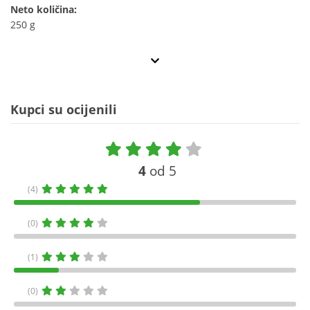
Neto količina:
250 g
Kupci su ocijenili
4
od 5
(4)
(0)
(1)
(0)