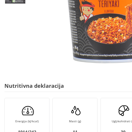
Nutritivna deklaracija
Energija (kJ/kcal)
Masti (g)
Ugljikohidrati (
1014/242
11
30