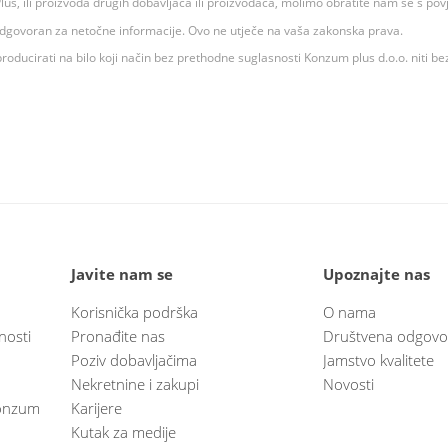
 K Plus, ili proizvoda drugih dobavljača ili proizvođača, molimo obratite nam se s p
 odgovoran za netočne informacije. Ovo ne utječe na vaša zakonska prava.
roducirati na bilo koji način bez prethodne suglasnosti Konzum plus d.o.o. niti be
Javite nam se
Upoznajte nas
Korisnička podrška
O nama
nosti
Pronađite nas
Društvena odgovo
Poziv dobavljačima
Jamstvo kvalitete
Nekretnine i zakupi
Novosti
 Konzum
Karijere
Kutak za medije