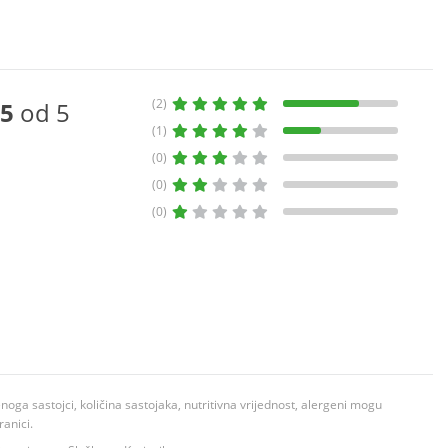
(2)
5
od 5
(1)
(0)
(0)
(0)
ga sastojci, količina sastojaka, nutritivna vrijednost, alergeni mogu
ranici.