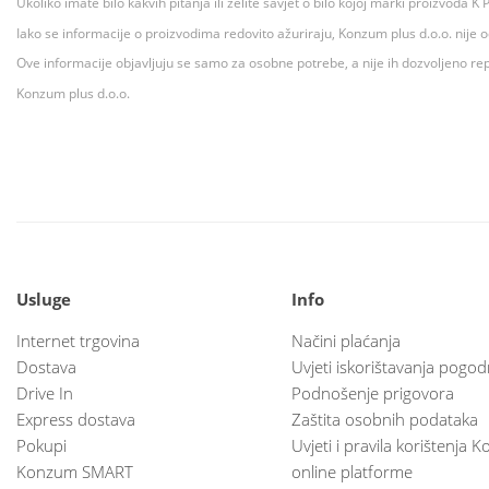
Ukoliko imate bilo kakvih pitanja ili želite savjet o bilo kojoj marki proizvoda
Iako se informacije o proizvodima redovito ažuriraju, Konzum plus d.o.o. nije
Ove informacije objavljuju se samo za osobne potrebe, a nije ih dozvoljeno rep
Konzum plus d.o.o.
Usluge
Info
Internet trgovina
Načini plaćanja
Dostava
Uvjeti iskorištavanja pogod
Drive In
Podnošenje prigovora
Express dostava
Zaštita osobnih podataka
Pokupi
Uvjeti i pravila korištenja
Konzum SMART
online platforme