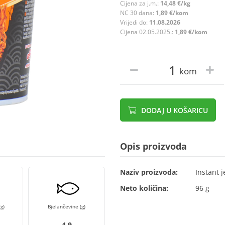
Cijena za j.m.:
14,48 €/kg
NC 30 dana:
1,89 €/kom
Vrijedi do:
11.08.2026
Cijena 02.05.2025.:
1,89 €/kom
kom
DODAJ U KOŠARICU
Opis proizvoda
Naziv proizvoda:
Instant 
Neto količina:
96 g
g)
Bjelančevine (g)
4,9