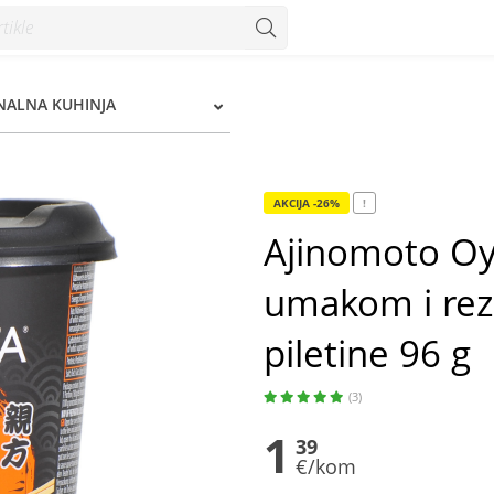
zancima okus teriyaki piletine 96 g - Konzum
NALNA KUHINJA
AKCIJA -26%
!
Ajinomoto Oya
umakom i rez
piletine 96 g
(3)
1
39
€/kom