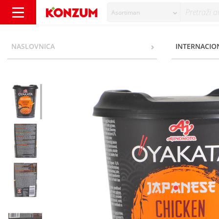
Asortiman
Ajinomoto Oyakata Instant jelo s umakom i re
NASLOVNICA
INTERNACIO