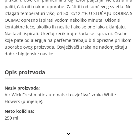
paliti, čak niti nakon uporabe. Zaštititi od sunčevog svjetla. Ne
izlagati temperaturi višoj od 50 °C/122°F. U SLUČAJU DODIRA S
OČIMA: oprezno ispirati vodom nekoliko minuta. Ukloniti
kontaktne leće, ukoliko ih nosite i ako se one lako uklanjaju.
Nastaviti ispirati. Uređaj reciklirajte kada se isprazni. Osobe
koje pate od alergija na parfeme trebaju biti oprezne prilikom
uporabe ovog proizvoda. Osvježivači zraka ne nadomještaju
dobre higijenske navike.
Opis proizvoda
Naziv proizvoda:
Air Wick Freshmatic automatski osvježivač zraka White
Flowers (punjenje).
Neto količina:
250 ml