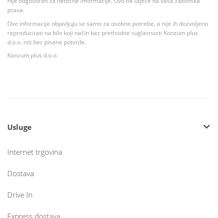
nije odgovoran za netočne informacije. Ovo ne utječe na vaša zakonska
prava.
Ove informacije objavljuju se samo za osobne potrebe, a nije ih dozvoljeno
reproducirati na bilo koji način bez prethodne suglasnosti Konzum plus
d.o.o. niti bez pisane potvrde.
Konzum plus d.o.o.
Usluge
Internet trgovina
Dostava
Drive In
Express dostava