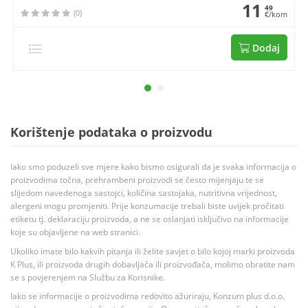
11
49
(0)
€/kom
Dodaj
Korištenje podataka o proizvodu
Iako smo poduzeli sve mjere kako bismo osigurali da je svaka informacija o
proizvodima točna, prehrambeni proizvodi se često mijenjaju te se
slijedom navedenoga sastojci, količina sastojaka, nutritivna vrijednost,
alergeni mogu promjeniti. Prije konzumacije trebali biste uvijek pročitati
etiketu tj. deklaraciju proizvoda, a ne se oslanjati isključivo na informacije
koje su objavljene na web stranici.
Ukoliko imate bilo kakvih pitanja ili želite savjet o bilo kojoj marki proizvoda
K Plus, ili proizvoda drugih dobavljača ili proizvođača, molimo obratite nam
se s povjerenjem na Službu za Korisnike.
Iako se informacije o proizvodima redovito ažuriraju, Konzum plus d.o.o.