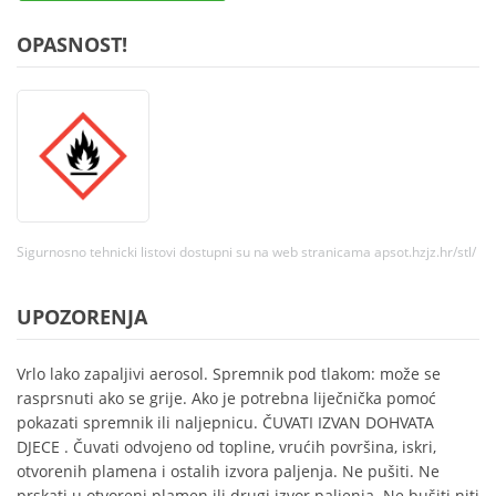
OPASNOST!
Sigurnosno tehnicki listovi dostupni su na web stranicama apsot.hzjz.hr/stl/
UPOZORENJA
Vrlo lako zapaljivi aerosol. Spremnik pod tlakom: može se
rasprsnuti ako se grije. Ako je potrebna liječnička pomoć
pokazati spremnik ili naljepnicu. ČUVATI IZVAN DOHVATA
DJECE . Čuvati odvojeno od topline, vrućih površina, iskri,
otvorenih plamena i ostalih izvora paljenja. Ne pušiti. Ne
prskati u otvoreni plamen ili drugi izvor paljenja. Ne bušiti niti