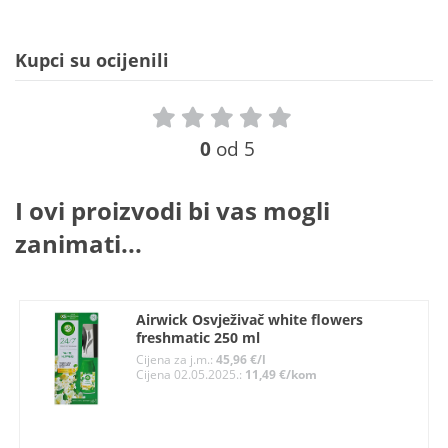
Kupci su ocijenili
0
od 5
I ovi proizvodi bi vas mogli
zanimati...
Airwick Osvježivač white flowers
freshmatic 250 ml
Cijena za j.m.:
45,96 €/l
Cijena 02.05.2025.:
11,49 €/kom