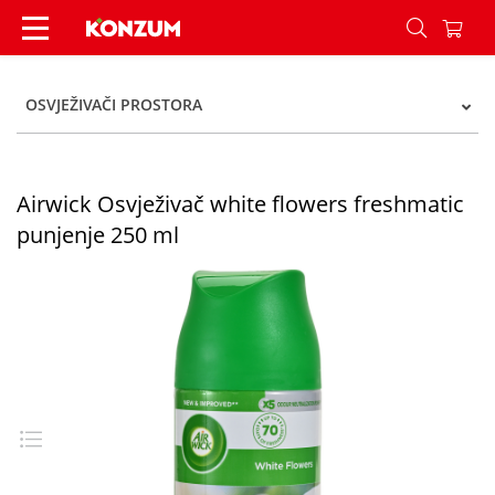
Airwick Osvježivač white flowers freshmatic pun
OSVJEŽIVAČI PROSTORA
Airwick Osvježivač white flowers freshmatic
punjenje 250 ml