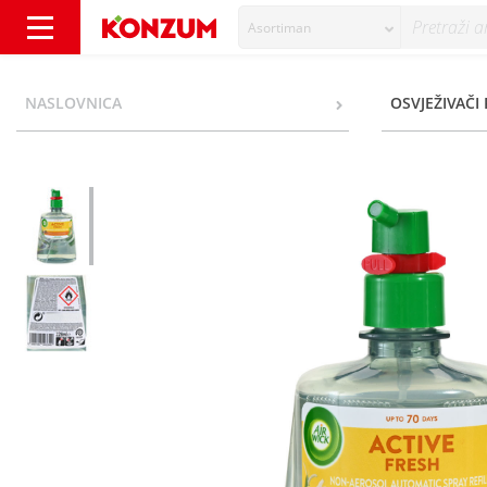
Asortiman
Airwick Active Fresh Osvježivač vanilla&hon
NASLOVNICA
OSVJEŽIVAČI