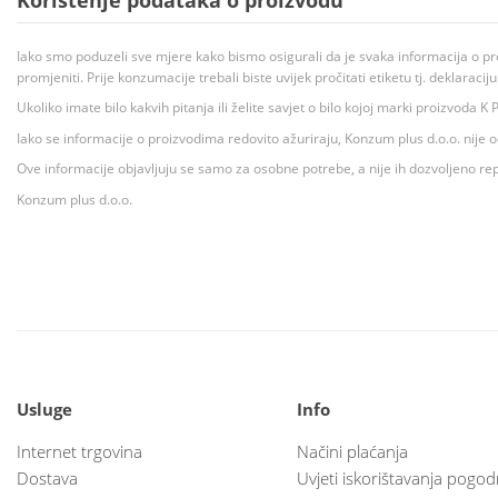
Korištenje podataka o proizvodu
Iako smo poduzeli sve mjere kako bismo osigurali da je svaka informacija o pr
promjeniti. Prije konzumacije trebali biste uvijek pročitati etiketu tj. deklaraci
Ukoliko imate bilo kakvih pitanja ili želite savjet o bilo kojoj marki proizvoda
Iako se informacije o proizvodima redovito ažuriraju, Konzum plus d.o.o. nije
Ove informacije objavljuju se samo za osobne potrebe, a nije ih dozvoljeno rep
Konzum plus d.o.o.
Usluge
Info
Internet trgovina
Načini plaćanja
Dostava
Uvjeti iskorištavanja pogod