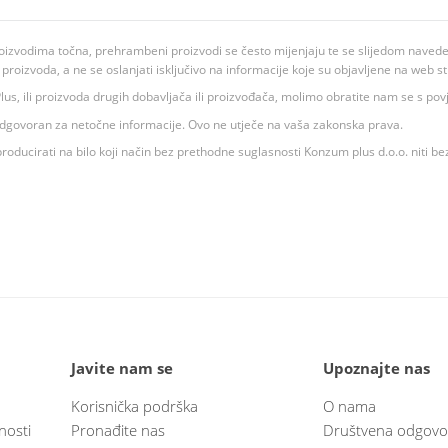
oizvodima točna, prehrambeni proizvodi se često mijenjaju te se slijedom navedeno
ju proizvoda, a ne se oslanjati isključivo na informacije koje su objavljene na web st
 K Plus, ili proizvoda drugih dobavljača ili proizvođača, molimo obratite nam se s p
 odgovoran za netočne informacije. Ovo ne utječe na vaša zakonska prava.
roducirati na bilo koji način bez prethodne suglasnosti Konzum plus d.o.o. niti be
Javite nam se
Upoznajte nas
Korisnička podrška
O nama
nosti
Pronađite nas
Društvena odgovo