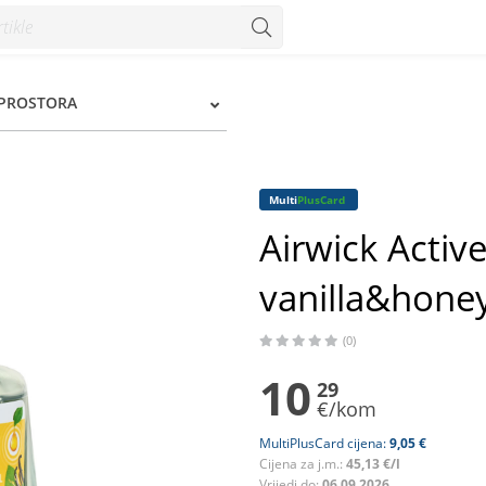
eysuckle punjenje 228 ml - Konzum
 PROSTORA
Multi
PlusCard
Airwick Activ
vanilla&hone
(0)
10
29
€/kom
MultiPlusCard cijena:
9,05 €
Cijena za j.m.:
45,13 €/l
Vrijedi do:
06.09.2026