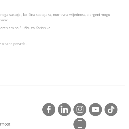
ga sastojci, količina sastojaka, nutritivna vrijednost, alergeni mogu
ranici.
ovjerenjem na Službu za Korisnike.
z pisane potvrde.
rnost