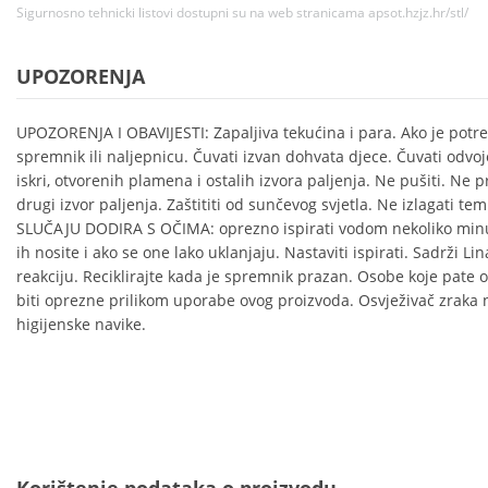
Sigurnosno tehnicki listovi dostupni su na web stranicama apsot.hzjz.hr/stl/
UPOZORENJA
UPOZORENJA I OBAVIJESTI: Zapaljiva tekućina i para. Ako je potr
spremnik ili naljepnicu. Čuvati izvan dohvata djece. Čuvati odvoj
iskri, otvorenih plamena i ostalih izvora paljenja. Ne pušiti. Ne p
drugi izvor paljenja. Zaštititi od sunčevog svjetla. Ne izlagati te
SLUČAJU DODIRA S OČIMA: oprezno ispirati vodom nekoliko minut
ih nosite i ako se one lako uklanjaju. Nastaviti ispirati. Sadrži Li
reakciju. Reciklirajte kada je spremnik prazan. Osobe koje pate 
biti oprezne prilikom uporabe ovog proizvoda. Osvježivač zraka
higijenske navike.