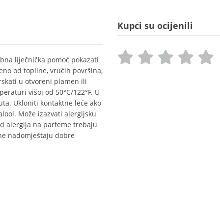
Kupci su ocijenili
ebna liječnička pomoć pokazati
eno od topline, vrućih površina,
rskati u otvoreni plamen ili
mperaturi višoj od 50°C/122°F. U
a. Ukloniti kontaktne leće ako
nalool. Može izazvati alergijsku
od alergija na parfeme trebaju
 ne nadomještaju dobre