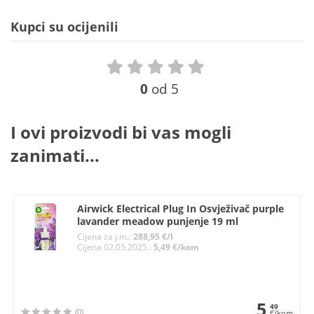
Kupci su ocijenili
0
od 5
I ovi proizvodi bi vas mogli
zanimati...
Airwick Electrical Plug In Osvježivač purple
lavander meadow punjenje 19 ml
Cijena za j.m.:
288,95 €/l
Cijena 02.05.2025.:
5,49 €/kom
5
49
(0)
€/kom