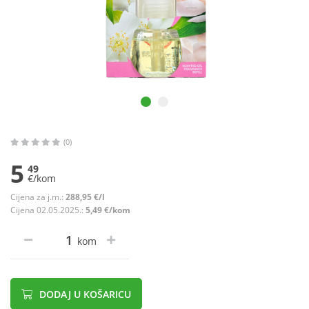
(0)
5
49
€/kom
Cijena za j.m.:
288,95 €/l
Cijena 02.05.2025.:
5,49 €/kom
kom
DODAJ U KOŠARICU