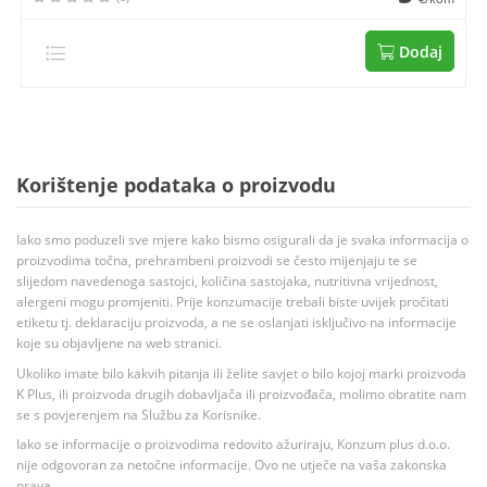
Dodaj
Korištenje podataka o proizvodu
Iako smo poduzeli sve mjere kako bismo osigurali da je svaka informacija o
proizvodima točna, prehrambeni proizvodi se često mijenjaju te se
slijedom navedenoga sastojci, količina sastojaka, nutritivna vrijednost,
alergeni mogu promjeniti. Prije konzumacije trebali biste uvijek pročitati
etiketu tj. deklaraciju proizvoda, a ne se oslanjati isključivo na informacije
koje su objavljene na web stranici.
Ukoliko imate bilo kakvih pitanja ili želite savjet o bilo kojoj marki proizvoda
K Plus, ili proizvoda drugih dobavljača ili proizvođača, molimo obratite nam
se s povjerenjem na Službu za Korisnike.
Iako se informacije o proizvodima redovito ažuriraju, Konzum plus d.o.o.
nije odgovoran za netočne informacije. Ovo ne utječe na vaša zakonska
prava.