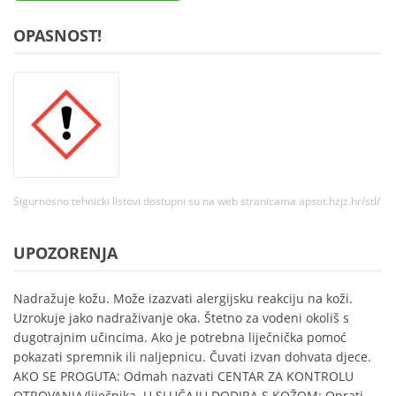
OPASNOST!
Sigurnosno tehnicki listovi dostupni su na web stranicama apsot.hzjz.hr/stl/
UPOZORENJA
Nadražuje kožu. Može izazvati alergijsku reakciju na koži.
Uzrokuje jako nadraživanje oka. Štetno za vodeni okoliš s
dugotrajnim učincima. Ako je potrebna liječnička pomoć
pokazati spremnik ili naljepnicu. Čuvati izvan dohvata djece.
AKO SE PROGUTA: Odmah nazvati CENTAR ZA KONTROLU
OTROVANJA/liječnika. U SLUČAJU DODIRA S KOŽOM: Oprati