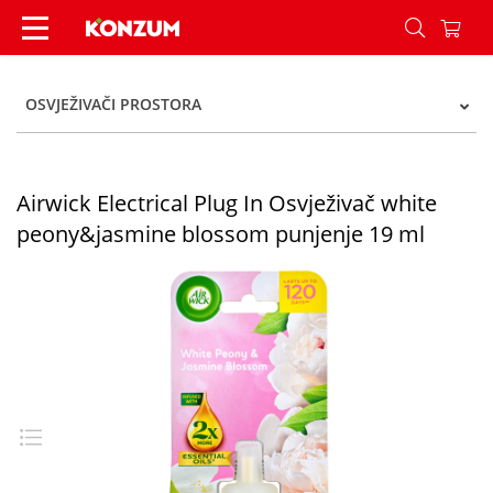
Airwick Electrical Plug In Osvježivač white peo
OSVJEŽIVAČI PROSTORA
Airwick Electrical Plug In Osvježivač white
peony&jasmine blossom punjenje 19 ml