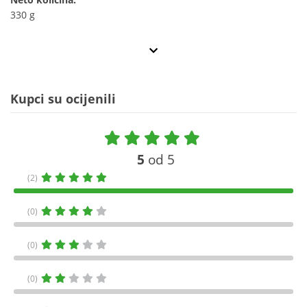
330 g
Kupci su ocijenili
5
od 5
(2)
(0)
(0)
(0)