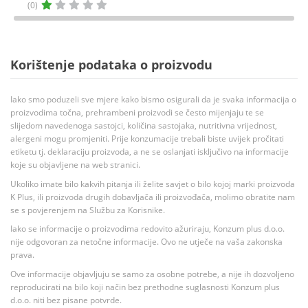
(0)
Korištenje podataka o proizvodu
Iako smo poduzeli sve mjere kako bismo osigurali da je svaka informacija o
proizvodima točna, prehrambeni proizvodi se često mijenjaju te se
slijedom navedenoga sastojci, količina sastojaka, nutritivna vrijednost,
alergeni mogu promjeniti. Prije konzumacije trebali biste uvijek pročitati
etiketu tj. deklaraciju proizvoda, a ne se oslanjati isključivo na informacije
koje su objavljene na web stranici.
Ukoliko imate bilo kakvih pitanja ili želite savjet o bilo kojoj marki proizvoda
K Plus, ili proizvoda drugih dobavljača ili proizvođača, molimo obratite nam
se s povjerenjem na Službu za Korisnike.
Iako se informacije o proizvodima redovito ažuriraju, Konzum plus d.o.o.
nije odgovoran za netočne informacije. Ovo ne utječe na vaša zakonska
prava.
Ove informacije objavljuju se samo za osobne potrebe, a nije ih dozvoljeno
reproducirati na bilo koji način bez prethodne suglasnosti Konzum plus
d.o.o. niti bez pisane potvrde.