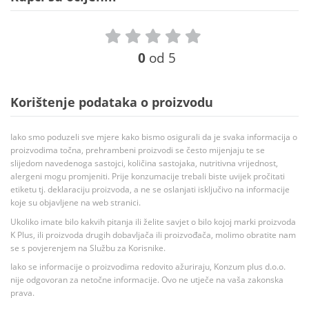
0
od 5
Korištenje podataka o proizvodu
Iako smo poduzeli sve mjere kako bismo osigurali da je svaka informacija o
proizvodima točna, prehrambeni proizvodi se često mijenjaju te se
slijedom navedenoga sastojci, količina sastojaka, nutritivna vrijednost,
alergeni mogu promjeniti. Prije konzumacije trebali biste uvijek pročitati
etiketu tj. deklaraciju proizvoda, a ne se oslanjati isključivo na informacije
koje su objavljene na web stranici.
Ukoliko imate bilo kakvih pitanja ili želite savjet o bilo kojoj marki proizvoda
K Plus, ili proizvoda drugih dobavljača ili proizvođača, molimo obratite nam
se s povjerenjem na Službu za Korisnike.
Iako se informacije o proizvodima redovito ažuriraju, Konzum plus d.o.o.
nije odgovoran za netočne informacije. Ovo ne utječe na vaša zakonska
prava.