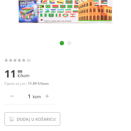
(0)
11
99
€/kom
Cijena za j.m.:
11,99 €/kom
kom
DODAJ U KOŠARICU