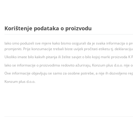
Korištenje podataka o proizvodu
Iako smo poduzeli sve mjere kako bismo osigurali da je svaka informacija o pr
promjeniti. Prije konzumacije trebali biste uvijek pročitati etiketu tj. deklaraci
Ukoliko imate bilo kakvih pitanja ili želite savjet o bilo kojoj marki proizvoda
Iako se informacije o proizvodima redovito ažuriraju, Konzum plus d.o.o. nije
Ove informacije objavljuju se samo za osobne potrebe, a nije ih dozvoljeno rep
Konzum plus d.o.o.