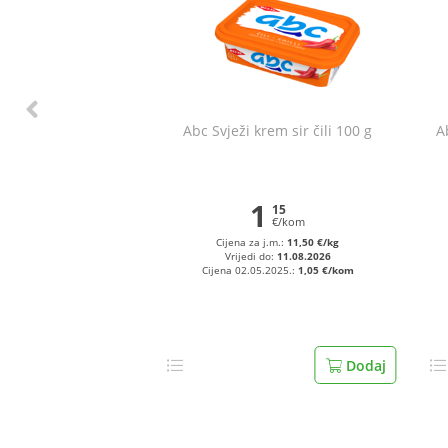
Abc Svježi krem sir čili 100 g
A
1
15
€/kom
Cijena za j.m.:
11,50 €/kg
Vrijedi do:
11.08.2026
Cijena 02.05.2025.:
1,05 €/kom
Dodaj