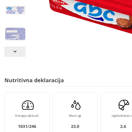
Nutritivna deklaracija
Energija (kJ/kcal)
Masti (g)
Ugljikohidrati (
1031/246
23,0
2,6