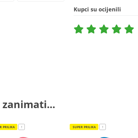
Kupci su ocijenili
 zanimati...
R PRILIKA
!
SUPER PRILIKA
!