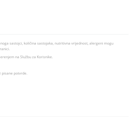
ga sastojci, količina sastojaka, nutritivna vrijednost, alergeni mogu
ranici.
ovjerenjem na Službu za Korisnike.
z pisane potvrde.