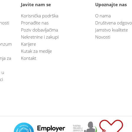
Javite nam se
Upoznajte nas
Korisnička podrška
O nama
nosti
Pronađite nas
Društvena odgovo
Poziv dobavljačima
Jamstvo kvalitete
Nekretnine i zakupi
Novosti
 Konzum
Karijere
Kutak za medije
anja za
Kontakt
e u
ci