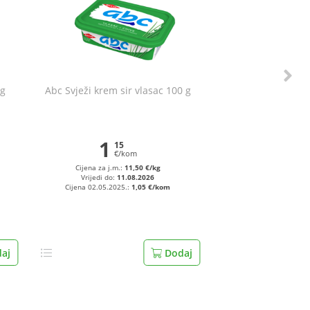
 g
Abc Svježi krem sir vlasac 100 g
1
15
€/kom
Cijena za j.m.:
11,50 €/kg
Vrijedi do:
11.08.2026
Cijena 02.05.2025.:
1,05 €/kom
aj
Dodaj