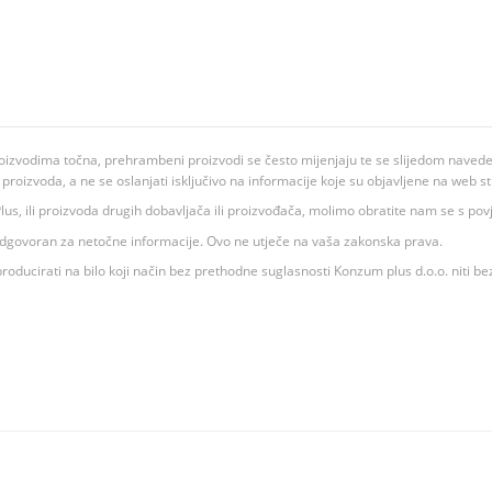
oizvodima točna, prehrambeni proizvodi se često mijenjaju te se slijedom navedeno
ju proizvoda, a ne se oslanjati isključivo na informacije koje su objavljene na web st
 K Plus, ili proizvoda drugih dobavljača ili proizvođača, molimo obratite nam se s p
 odgovoran za netočne informacije. Ovo ne utječe na vaša zakonska prava.
roducirati na bilo koji način bez prethodne suglasnosti Konzum plus d.o.o. niti be