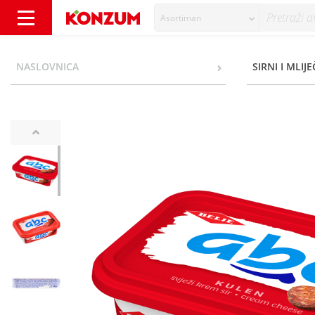
Asortiman
Abc Svježi krem sir kulen 100 g - Konzum
NASLOVNICA
SIRNI I MLIJE