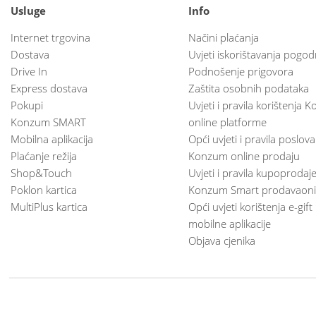
Usluge
Info
Internet trgovina
Načini plaćanja
Dostava
Uvjeti iskorištavanja pogod
Drive In
Podnošenje prigovora
Express dostava
Zaštita osobnih podataka
Pokupi
Uvjeti i pravila korištenja
Konzum SMART
online platforme
Mobilna aplikacija
Opći uvjeti i pravila poslov
Plaćanje režija
Konzum online prodaju
Shop&Touch
Uvjeti i pravila kupoprodaj
Poklon kartica
Konzum Smart prodavaoni
MultiPlus kartica
Opći uvjeti korištenja e-gift
mobilne aplikacije
Objava cjenika