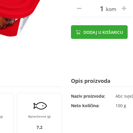
kom
DODAJ U KOŠARICU
Opis proizvoda
Naziv proizvoda:
Abc svje
Neto količina:
100 g
g)
Bjelančevine (g)
7,2