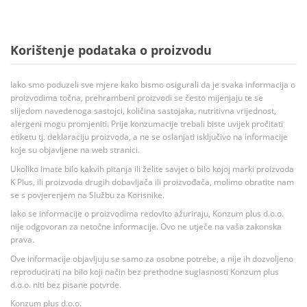
Korištenje podataka o proizvodu
Iako smo poduzeli sve mjere kako bismo osigurali da je svaka informacija o
proizvodima točna, prehrambeni proizvodi se često mijenjaju te se
slijedom navedenoga sastojci, količina sastojaka, nutritivna vrijednost,
alergeni mogu promjeniti. Prije konzumacije trebali biste uvijek pročitati
etiketu tj. deklaraciju proizvoda, a ne se oslanjati isključivo na informacije
koje su objavljene na web stranici.
Ukoliko imate bilo kakvih pitanja ili želite savjet o bilo kojoj marki proizvoda
K Plus, ili proizvoda drugih dobavljača ili proizvođača, molimo obratite nam
se s povjerenjem na Službu za Korisnike.
Iako se informacije o proizvodima redovito ažuriraju, Konzum plus d.o.o.
nije odgovoran za netočne informacije. Ovo ne utječe na vaša zakonska
prava.
Ove informacije objavljuju se samo za osobne potrebe, a nije ih dozvoljeno
reproducirati na bilo koji način bez prethodne suglasnosti Konzum plus
d.o.o. niti bez pisane potvrde.
Konzum plus d.o.o.