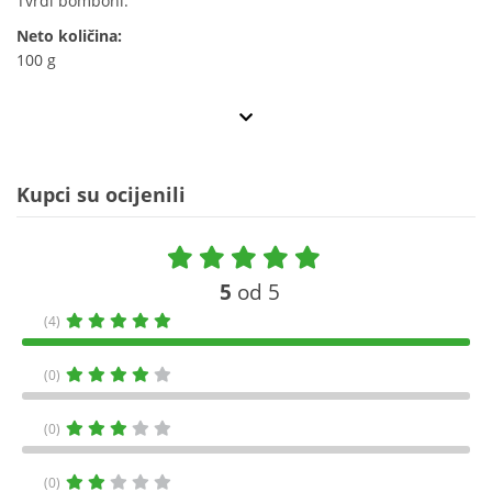
Tvrdi bomboni.
Neto količina:
100 g
Kupci su ocijenili
5
od 5
(4)
(0)
(0)
(0)