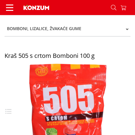
Kraš 505 s crtom Bomboni 100 g - Konzum
BOMBONI, LIZALICE, ŽVAKAĆE GUME
Kraš 505 s crtom Bomboni 100 g