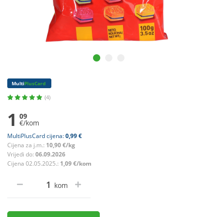
Multi
PlusCard
(4)
1
09
€/kom
MultiPlusCard cijena:
0,99 €
Cijena za j.m.:
10,90 €/kg
Vrijedi do:
06.09.2026
Cijena 02.05.2025.:
1,09 €/kom
kom