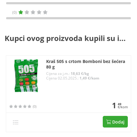
(0)
Kupci ovog proizvoda kupili su i...
Kraš 505 s crtom Bomboni bez šećera
80 g
Cijena za j.m.:
18,63 €/kg
Cijena 02.05.2025.:
1,49 €/kom
1
49
(0)
€/kom
Dodaj