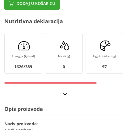
DODAJ U KOŠARICU
Nutritivna deklaracija
Energija (kJ/kcal)
Masti (g)
Ugljikohidrati (g)
1626/389
0
97
Opis proizvoda
Naziv proizvoda: