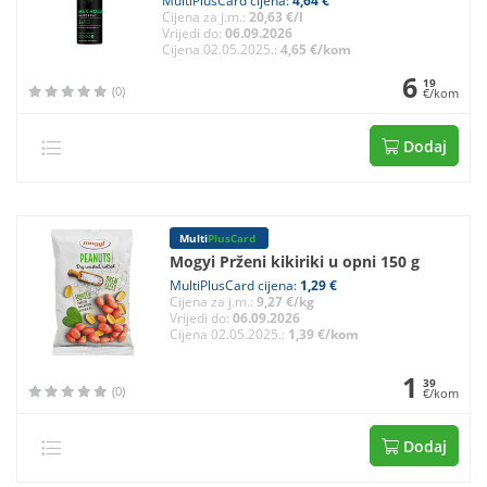
MultiPlusCard cijena:
4,64 €
Cijena za j.m.:
20,63 €/l
Vrijedi do:
06.09.2026
Cijena 02.05.2025.:
4,65 €/kom
6
19
(0)
€/kom
Dodaj
Multi
PlusCard
Mogyi Prženi kikiriki u opni 150 g
MultiPlusCard cijena:
1,29 €
Cijena za j.m.:
9,27 €/kg
Vrijedi do:
06.09.2026
Cijena 02.05.2025.:
1,39 €/kom
1
39
(0)
€/kom
Dodaj