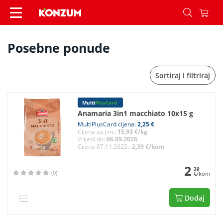
Posebne ponude - Konzum
Posebne ponude
Sortiraj i filtriraj
Multi
PlusCard
Anamaria 3in1 macchiato 10x15 g
MultiPlusCard cijena:
2,25 €
Cijena za j.m.:
15,93 €/kg
Vrijedi do:
06.09.2026
Cijena 07.11.2025.:
2,39 €/kom
2
39
(0)
€/kom
Dodaj