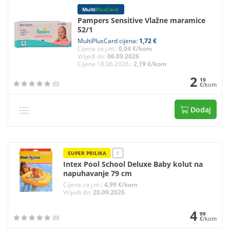
Multi
PlusCard
Pampers Sensitive Vlažne maramice
52/1
MultiPlusCard cijena:
1,72 €
Cijena za j.m.:
0,04 €/kom
Vrijedi do:
06.09.2026
Cijena 18.06.2026.:
2,19 €/kom
2
19
(0)
€/kom
Dodaj
SUPER PRILIKA
!
Intex Pool School Deluxe Baby kolut na
napuhavanje 79 cm
Cijena za j.m.:
4,99 €/kom
Vrijedi do:
20.09.2026
4
99
(0)
€/kom