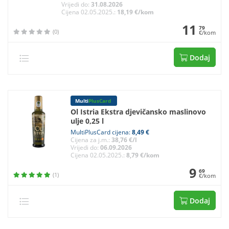
Vrijedi do:
31.08.2026
Cijena 02.05.2025.:
18,19 €/kom
11
79
(0)
€/kom
Dodaj
Multi
PlusCard
Ol Istria Ekstra djevičansko maslinovo
ulje 0,25 l
MultiPlusCard cijena:
8,49 €
Cijena za j.m.:
38,76 €/l
Vrijedi do:
06.09.2026
Cijena 02.05.2025.:
8,79 €/kom
9
69
(1)
€/kom
Dodaj