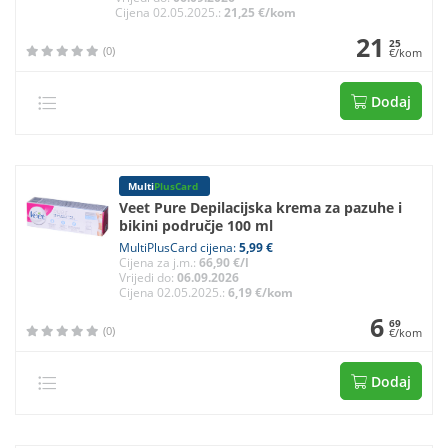
Cijena 02.05.2025.:
21,25 €/kom
21
25
(0)
€/kom
Dodaj
Multi
PlusCard
Veet Pure Depilacijska krema za pazuhe i
bikini područje 100 ml
MultiPlusCard cijena:
5,99 €
Cijena za j.m.:
66,90 €/l
Vrijedi do:
06.09.2026
Cijena 02.05.2025.:
6,19 €/kom
6
69
(0)
€/kom
Dodaj