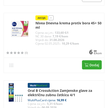
AKCIJA
!
Nivea Dnevna krema protiv bora 45+ 50
ml
Cijena za j.m.:
133,60 €/l
NC 30 dana:
7,19 €/kom
Vrijedi do:
31.08.2026
Cijena 02.05.2025.:
10,29 €/kom
6
68
(0)
€/kom
Dodaj
Multi
PlusCard
Oral B CrossAction Zamjenske glave za
električnu zubnu četkicu 4/1
MultiPlusCard cijena:
16,99 €
Cijena za j.m.:
5,31 €/kom
Vrijedi do:
06.09.2026