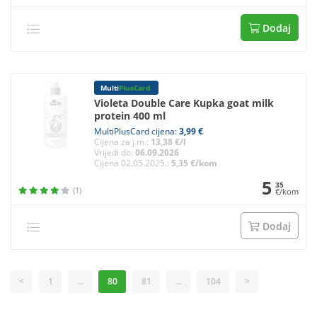
Dodaj
Multi
PlusCard
Violeta Double Care Kupka goat milk
protein 400 ml
MultiPlusCard cijena:
3,99 €
Cijena za j.m.:
13,38 €/l
Vrijedi do:
06.09.2026
Cijena 02.05.2025.:
5,35 €/kom
5
35
(1)
€/kom
Dodaj
<
1
...
80
81
...
104
>