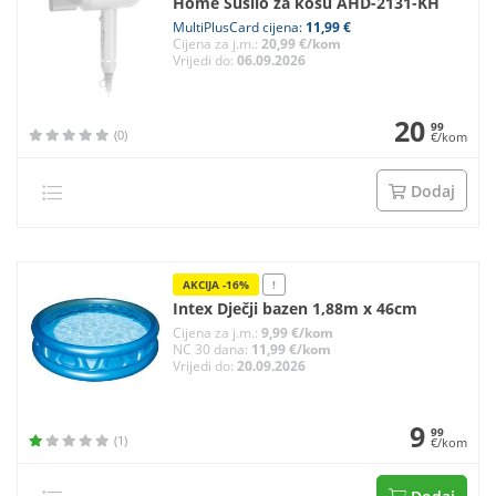
Home Sušilo za kosu AHD-2131-KH
MultiPlusCard cijena:
11,99 €
Cijena za j.m.:
20,99 €/kom
Vrijedi do:
06.09.2026
20
99
(0)
€/kom
Dodaj
AKCIJA -16%
!
Intex Dječji bazen 1,88m x 46cm
Cijena za j.m.:
9,99 €/kom
NC 30 dana:
11,99 €/kom
Vrijedi do:
20.09.2026
9
99
(1)
€/kom