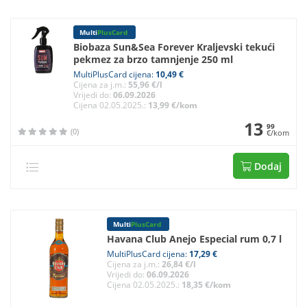
Multi
PlusCard
Biobaza Sun&Sea Forever Kraljevski tekući
pekmez za brzo tamnjenje 250 ml
MultiPlusCard cijena:
10,49 €
Cijena za j.m.:
55,96 €/l
Vrijedi do:
06.09.2026
Cijena 02.05.2025.:
13,99 €/kom
13
99
(0)
€/kom
Dodaj
Multi
PlusCard
Havana Club Anejo Especial rum 0,7 l
MultiPlusCard cijena:
17,29 €
Cijena za j.m.:
26,84 €/l
Vrijedi do:
06.09.2026
Cijena 02.05.2025.:
18,35 €/kom