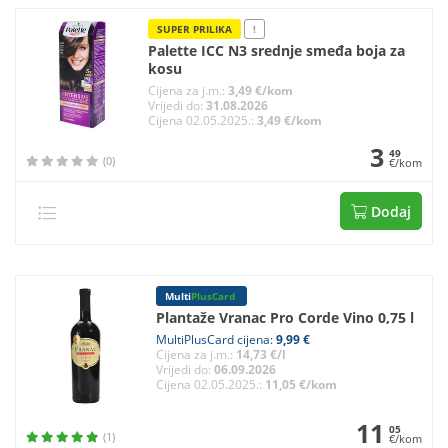
SUPER PRILIKA
!
Palette ICC N3 srednje smeđa boja za
kosu
Cijena za j.m.:
3,49 €/kom
Vrijedi do:
31.08.2026
Cijena 02.05.2025.:
3,49 €/kom
3
49
(0)
€/kom
Dodaj
Multi
PlusCard
Plantaže Vranac Pro Corde Vino 0,75 l
MultiPlusCard cijena:
9,99 €
Cijena za j.m.:
14,73 €/l
Vrijedi do:
06.09.2026
Cijena 02.05.2025.:
11,05 €/kom
11
05
(1)
€/kom