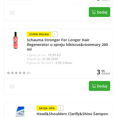
Dodaj
SUPER PRILIKA
!
Schauma Stronger For Longer Hair
Regenerator u spreju hibiscus&rosemary 200
ml
Cijena za j.m.:
19,95 €/l
Vrijedi do:
31.08.2026
Cijena 02.05.2025.:
4,99 €/kom
3
99
(0)
€/kom
Dodaj
AKCIJA -50%
!
Head&Shoulders Clarify&Shine Šampon