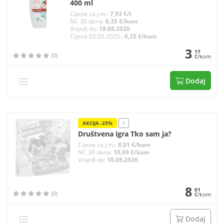
400 ml
Cijena za j.m.:
7,93 €/l
NC 30 dana:
6,35 €/kom
Vrijedi do:
18.08.2026
Cijena 02.05.2025.:
6,35 €/kom
3
17
(0)
€/kom
Dodaj
AKCIJA -25%
!
Društvena igra Tko sam ja?
Cijena za j.m.:
8,01 €/kom
NC 30 dana:
10,69 €/kom
Vrijedi do:
18.08.2026
8
01
(0)
€/kom
Dodaj