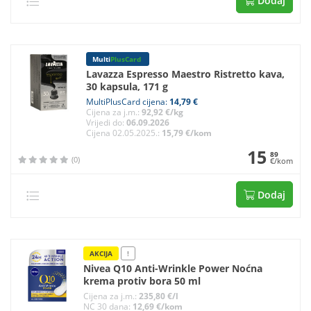
Dodaj
Multi
PlusCard
Lavazza Espresso Maestro Ristretto kava,
30 kapsula, 171 g
MultiPlusCard cijena:
14,79 €
Cijena za j.m.:
92,92 €/kg
Vrijedi do:
06.09.2026
Cijena 02.05.2025.:
15,79 €/kom
15
89
(0)
€/kom
Dodaj
AKCIJA
!
Nivea Q10 Anti-Wrinkle Power Noćna
krema protiv bora 50 ml
Cijena za j.m.:
235,80 €/l
NC 30 dana:
12,69 €/kom