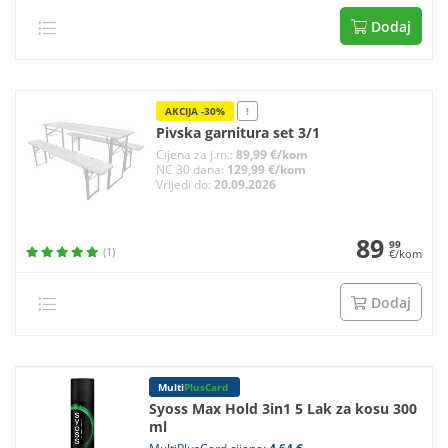
Dodaj
AKCIJA -30%
!
Pivska garnitura set 3/1
Cijena za j.m.:
89,99 €/kom
NC 30 dana:
129,99 €/kom
Vrijedi do:
20.09.2026
89
99
(1)
€/kom
Dodaj
Multi
PlusCard
Syoss Max Hold 3in1 5 Lak za kosu 300
ml