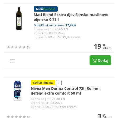
Multi
PlusCard
Mati Blend Ekstra djevičansko maslinovo
ulje eko 0,75 l
MultiPlusCard cijena:
17,99 €
Cijena za j.m.:
26,65 €/l
Vrijedi do:
06.09.2026
Cijena 02.09.2025.:
19,99 €/kom
19
99
(0)
€/kom
Dodaj
SUPER PRILIKA
!
Nivea Men Derma Control 72h Roll-on
defend extra comfort 50 ml
Cijena za j.m.:
71,80 €/l
Vrijedi do:
31.08.2026
Cijena 30.08.2025.:
5,59 €/kom
3
59
(0)
€/kom