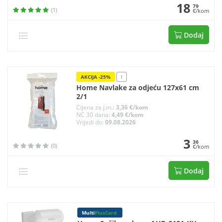
18
79
(1)
€/kom
Dodaj
AKCIJA -25%
!
Home Navlake za odjeću 127x61 cm
2/1
Cijena za j.m.:
3,36 €/kom
NC 30 dana:
4,49 €/kom
Vrijedi do:
09.08.2026
3
36
(0)
€/kom
Dodaj
Multi
PlusCard