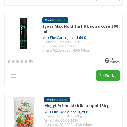
Multi
PlusCard
Syoss Max Hold 3in1 5 Lak za kosu 300
ml
MultiPlusCard cijena:
4,64 €
Cijena za j.m.:
20,63 €/l
Vrijedi do:
06.09.2026
Cijena 02.05.2025.:
4,65 €/kom
6
19
(0)
€/kom
Dodaj
Multi
PlusCard
Mogyi Prženi kikiriki u opni 150 g
MultiPlusCard cijena:
1,29 €
Cijena za j.m.:
9,27 €/kg
Vrijedi do:
06.09.2026
Cijena 02.05.2025.:
1,39 €/kom