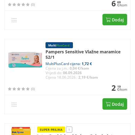
6
69
(0)
€/kom
Dodaj
Multi
PlusCard
Pampers Sensitive Vlažne maramice
52/1
MultiPlusCard cijena:
1,72 €
Cijena za j.m.:
0,04 €/kom
Vrijedi do:
06.09.2026
Cijena 18.06.2026.:
2,19 €/kom
2
19
(0)
€/kom
Dodaj
SUPER PRILIKA
!