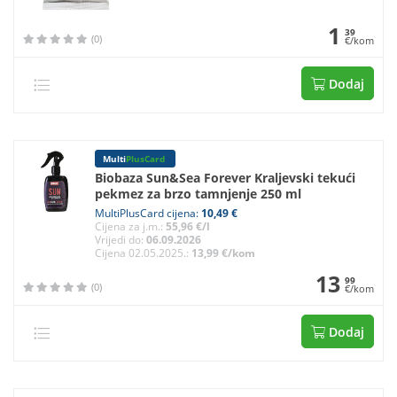
1
39
(0)
€/kom
Dodaj
Multi
PlusCard
Biobaza Sun&Sea Forever Kraljevski tekući
pekmez za brzo tamnjenje 250 ml
MultiPlusCard cijena:
10,49 €
Cijena za j.m.:
55,96 €/l
Vrijedi do:
06.09.2026
Cijena 02.05.2025.:
13,99 €/kom
13
99
(0)
€/kom
Dodaj