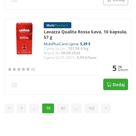
Multi
PlusCard
Lavazza Qualita Rossa kava, 10 kapsula,
57 g
MultiPlusCard cijena:
5,39 €
Cijena za j.m.:
101,58 €/kg
Vrijedi do:
06.09.2026
Cijena 02.05.2025.:
5,99 €/kom
5
79
(0)
€/kom
Dodaj
<
1
...
79
80
...
102
>