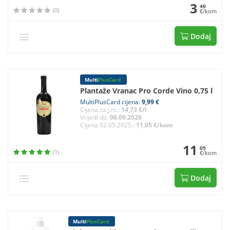
3
49
(0)
€/kom
Dodaj
Multi
PlusCard
Plantaže Vranac Pro Corde Vino 0,75 l
MultiPlusCard cijena:
9,99 €
Cijena za j.m.:
14,73 €/l
Vrijedi do:
06.09.2026
Cijena 02.05.2025.:
11,05 €/kom
11
05
(1)
€/kom
Dodaj
Multi
PlusCard