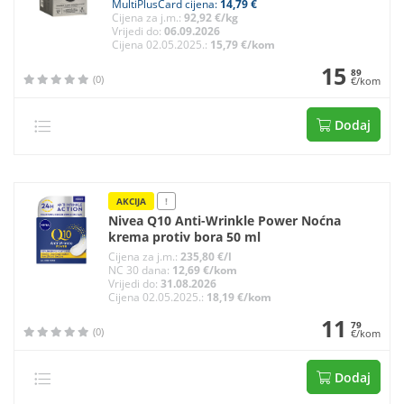
MultiPlusCard cijena:
14,79 €
Cijena za j.m.:
92,92 €/kg
Vrijedi do:
06.09.2026
Cijena 02.05.2025.:
15,79 €/kom
15
89
(0)
€/kom
Dodaj
AKCIJA
!
Nivea Q10 Anti-Wrinkle Power Noćna
krema protiv bora 50 ml
Cijena za j.m.:
235,80 €/l
NC 30 dana:
12,69 €/kom
Vrijedi do:
31.08.2026
Cijena 02.05.2025.:
18,19 €/kom
11
79
(0)
€/kom
Dodaj