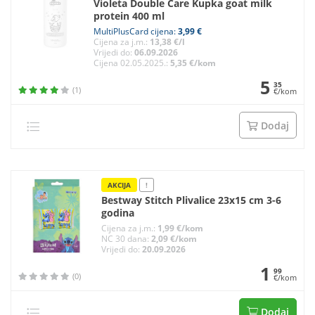
Violeta Double Care Kupka goat milk
protein 400 ml
MultiPlusCard cijena:
3,99 €
Cijena za j.m.:
13,38 €/l
Vrijedi do:
06.09.2026
Cijena 02.05.2025.:
5,35 €/kom
5
35
(1)
€/kom
Dodaj
AKCIJA
!
Bestway Stitch Plivalice 23x15 cm 3-6
godina
Cijena za j.m.:
1,99 €/kom
NC 30 dana:
2,09 €/kom
Vrijedi do:
20.09.2026
1
99
(0)
€/kom
Dodaj