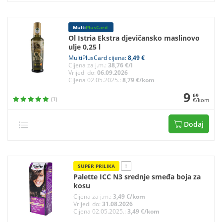
Multi
PlusCard
Ol Istria Ekstra djevičansko maslinovo
ulje 0,25 l
MultiPlusCard cijena:
8,49 €
Cijena za j.m.:
38,76 €/l
Vrijedi do:
06.09.2026
Cijena 02.05.2025.:
8,79 €/kom
9
69
(1)
€/kom
Dodaj
SUPER PRILIKA
!
Palette ICC N3 srednje smeđa boja za
kosu
Cijena za j.m.:
3,49 €/kom
Vrijedi do:
31.08.2026
Cijena 02.05.2025.:
3,49 €/kom