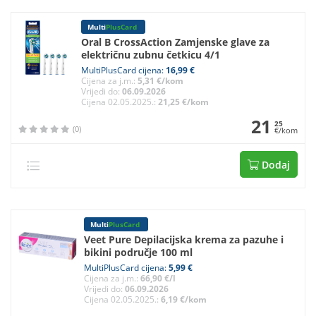
Multi
PlusCard
Oral B CrossAction Zamjenske glave za
električnu zubnu četkicu 4/1
MultiPlusCard cijena:
16,99 €
Cijena za j.m.:
5,31 €/kom
Vrijedi do:
06.09.2026
Cijena 02.05.2025.:
21,25 €/kom
21
25
(0)
€/kom
Dodaj
Multi
PlusCard
Veet Pure Depilacijska krema za pazuhe i
bikini područje 100 ml
MultiPlusCard cijena:
5,99 €
Cijena za j.m.:
66,90 €/l
Vrijedi do:
06.09.2026
Cijena 02.05.2025.:
6,19 €/kom