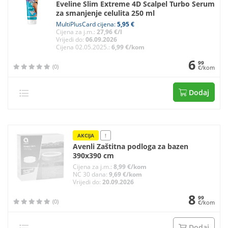
Eveline Slim Extreme 4D Scalpel Turbo Serum
za smanjenje celulita 250 ml
MultiPlusCard cijena:
5,95 €
Cijena za j.m.:
27,96 €/l
Vrijedi do:
06.09.2026
Cijena 02.05.2025.:
6,99 €/kom
6
99
(0)
€/kom
Dodaj
AKCIJA
!
Avenli Zaštitna podloga za bazen
390x390 cm
Cijena za j.m.:
8,99 €/kom
NC 30 dana:
9,69 €/kom
Vrijedi do:
20.09.2026
8
99
(0)
€/kom
Dodaj