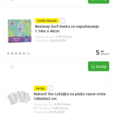
SUPER PRILIKA
!
Bestway Surf daska za napuhavanje
1,14m x 46cm
Cijena za j.m.:
5,99 €/kom
Vrijedi do:
20.09.2026
5
99
(0)
€/kom
Dodaj
AKCIJA
!
Rekord Tex Ležaljka za plažu razne vrste
148x50x2 cm
Cijena za j.m.:
6,99 €/kom
NC 30 dana:
7,49 €/kom
Vrijedi do:
20.09.2026