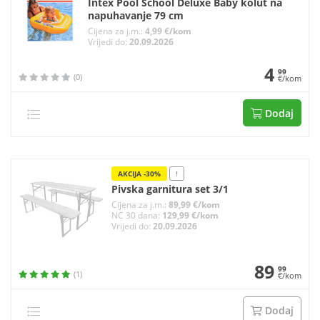
Intex Pool School Deluxe Baby kolut na
napuhavanje 79 cm
Cijena za j.m.:
4,99 €/kom
Vrijedi do:
20.09.2026
4
99
(0)
€/kom
Dodaj
AKCIJA -30%
!
Pivska garnitura set 3/1
Cijena za j.m.:
89,99 €/kom
NC 30 dana:
129,99 €/kom
Vrijedi do:
20.09.2026
89
99
(1)
€/kom
Dodaj