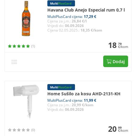
Multi
PlusCard
Havana Club Anejo Especial rum 0,7 l
MultiPlusCard cijena:
17,29 €
Cijena za j.m.:
26,84 €/l
Vrijedi do:
06.09.2026
Cijena 02.05.2025.:
18,35 €/kom
18
79
(1)
€/kom
Dodaj
Multi
PlusCard
Home Sušilo za kosu AHD-2131-KH
MultiPlusCard cijena:
11,99 €
Cijena za j.m.:
20,99 €/kom
Vrijedi do:
06.09.2026
20
99
(0)
€/kom