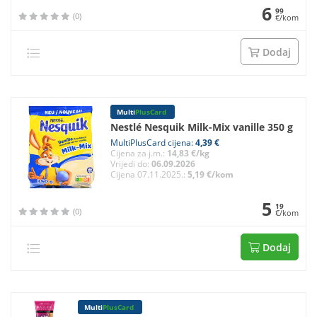
6
99
(0)
€/kom
Dodaj
Multi
PlusCard
Nestlé Nesquik Milk-Mix vanille 350 g
MultiPlusCard cijena:
4,39 €
Cijena za j.m.:
14,83 €/kg
Vrijedi do:
06.09.2026
Cijena 07.11.2025.:
5,19 €/kom
5
19
(0)
€/kom
Dodaj
Multi
PlusCard