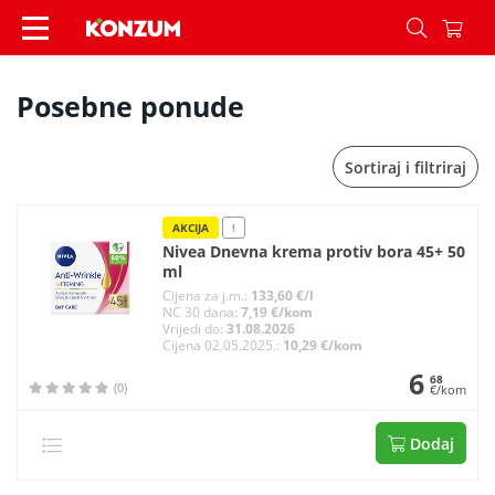
Posebne ponude - Konzum
Posebne ponude
Sortiraj i filtriraj
AKCIJA
!
Nivea Dnevna krema protiv bora 45+ 50
ml
Cijena za j.m.:
133,60 €/l
NC 30 dana:
7,19 €/kom
Vrijedi do:
31.08.2026
Cijena 02.05.2025.:
10,29 €/kom
6
68
(0)
€/kom
Dodaj