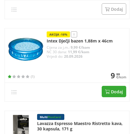
Dodaj
AKCIJA -16%
!
Intex Dječji bazen 1,88m x 46cm
Cijena za j.m.:
9,99 €/kom
NC 30 dana:
11,99 €/kom
Vrijedi do:
20.09.2026
9
99
(1)
€/kom
Dodaj
Multi
PlusCard
Lavazza Espresso Maestro Ristretto kava,
30 kapsula, 171 g