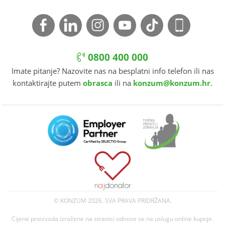
0800 400 000
Imate pitanje? Nazovite nas na besplatni info telefon ili nas
kontaktirajte putem
obrasca
ili na
konzum@konzum.hr
.
© KONZUM
2026. SVA PRAVA PRIDRŽANA.
Cijene proizvoda izražene na stranici odnose se na uslugu online kupnje.