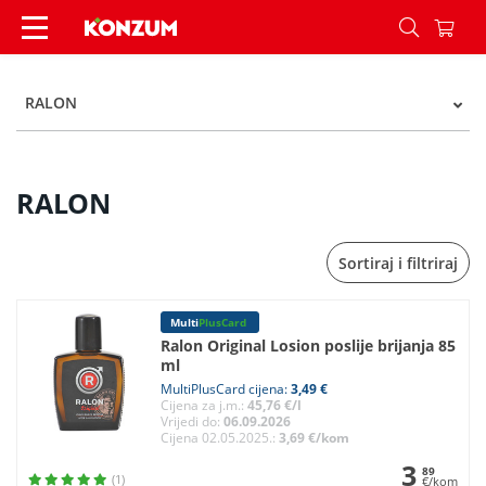
RALON - Konzum
RALON
RALON
Sortiraj i filtriraj
Multi
PlusCard
Ralon Original Losion poslije brijanja 85
ml
MultiPlusCard cijena:
3,49 €
Cijena za j.m.:
45,76 €/l
Vrijedi do:
06.09.2026
Cijena 02.05.2025.:
3,69 €/kom
3
89
(1)
€/kom