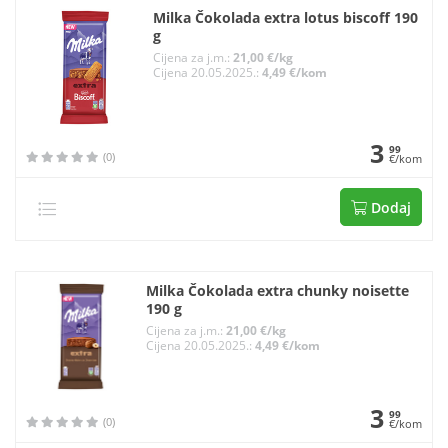
Milka Čokolada extra lotus biscoff 190
g
Cijena za j.m.:
21,00 €/kg
Cijena 20.05.2025.:
4,49 €/kom
3
99
(0)
€/kom
Dodaj
Milka Čokolada extra chunky noisette
190 g
Cijena za j.m.:
21,00 €/kg
Cijena 20.05.2025.:
4,49 €/kom
3
99
(0)
€/kom