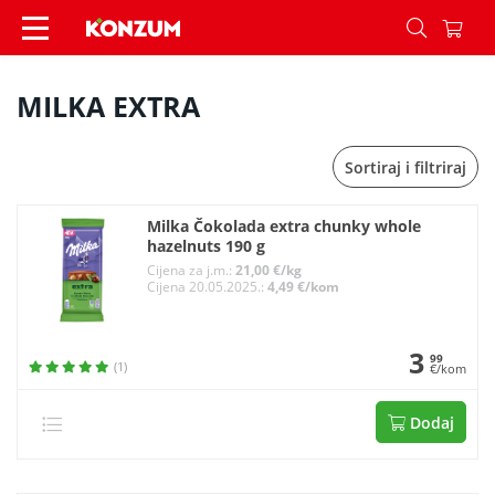
MILKA EXTRA - Konzum
MILKA EXTRA
Sortiraj i filtriraj
Milka Čokolada extra chunky whole
hazelnuts 190 g
Cijena za j.m.:
21,00 €/kg
Cijena 20.05.2025.:
4,49 €/kom
3
99
(1)
€/kom
Dodaj