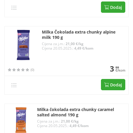
Dodaj
Milka Čokolada extra chunky alpine
milk 190 g
Cijena za j.m.:
21,00 €/kg
Cijena 20.05.2025.:
4,49 €/kom
3
99
(0)
€/kom
Dodaj
Milka čokolada extra chunky caramel
salted almond 190 g
Cijena za j.m.:
21,00 €/kg
Cijena 20.05.2025.:
4,49 €/kom