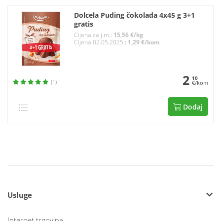
Dolcela Puding čokolada 4x45 g 3+1
gratis
Cijena za j.m.:
15,56 €/kg
Cijena 02.05.2025.:
1,29 €/kom
2
10
(1)
€/kom
Dodaj
Usluge
Internet trgovina