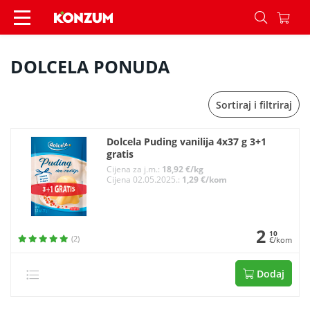
DOLCELA PONUDA - Konzum
DOLCELA PONUDA
Sortiraj i filtriraj
Dolcela Puding vanilija 4x37 g 3+1
gratis
Cijena za j.m.:
18,92 €/kg
Cijena 02.05.2025.:
1,29 €/kom
2
10
(2)
€/kom
Dodaj