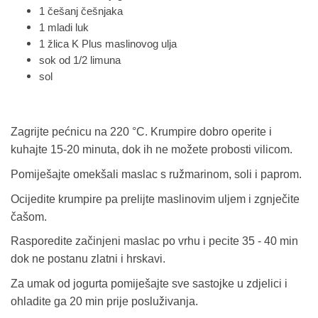
1 češanj češnjaka
1 mladi luk
1 žlica K Plus maslinovog ulja
sok od 1/2 limuna
sol
Zagrijte pećnicu na 220 °C. Krumpire dobro operite i
kuhajte 15-20 minuta, dok ih ne možete probosti vilicom.
Pomiješajte omekšali maslac s ružmarinom, soli i paprom.
Ocijedite krumpire pa prelijte maslinovim uljem i zgnječite
čašom.
Rasporedite začinjeni maslac po vrhu i pecite 35 - 40 min
dok ne postanu zlatni i hrskavi.
Za umak od jogurta pomiješajte sve sastojke u zdjelici i
ohladite ga 20 min prije posluživanja.