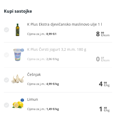
Kupi sastojke
K Plus Ekstra djevičansko maslinovo ulje 1 l
8
99
Cijena za j.m.:
8,99 €/l
€/kom
K Plus Čvrsti jogurt 3,2 m.m. 180 g
0
37
Cijena za j.m.:
2,06 €/kg
€/kom
Češnjak
4
99
Cijena za j.m.:
4,99 €/kg
€/kg
Limun
1
49
Cijena za j.m.:
1,49 €/kg
€/kg