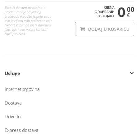
0
CIJENA
00
Budući da vam ne možemo
ODABRANIH
prodati manje od jednog
€
SASTOJAKA
proizvoda (kao što je pola sira),
ovo je cijena svih proizvoda koje
trebate kupiti da biste napravili
DODAJ U KOŠARICU
jelo, čak i ako nećete koristiti
cijeli proizvod.
Usluge
Internet trgovina
Dostava
Drive In
Express dostava