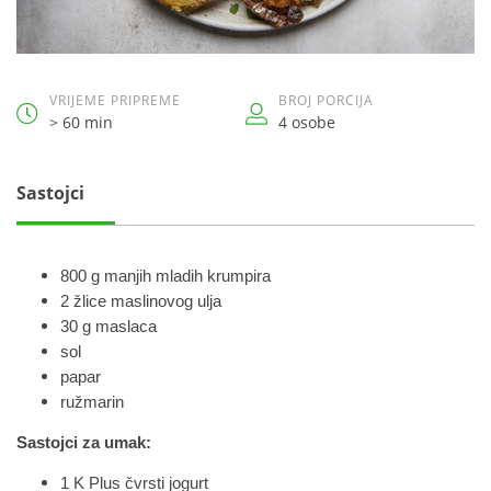
VRIJEME PRIPREME
BROJ PORCIJA
> 60 min
4 osobe
Sastojci
800 g manjih mladih krumpira
2 žlice maslinovog ulja
30 g maslaca
sol
papar
ružmarin
Sastojci za umak:
1 K Plus čvrsti jogurt