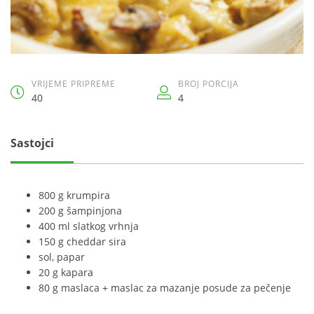
VRIJEME PRIPREME
BROJ PORCIJA
40
4
Sastojci
800 g krumpira
200 g šampinjona
400 ml slatkog vrhnja
150 g cheddar sira
sol, papar
20 g kapara
80 g maslaca + maslac za mazanje posude za pečenje