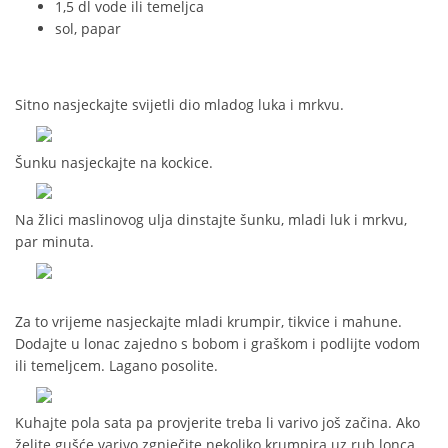
1,5 dl vode ili temeljca
sol, papar
Sitno nasjeckajte svijetli dio mladog luka i mrkvu.
Šunku nasjeckajte na kockice.
Na žlici maslinovog ulja dinstajte šunku, mladi luk i mrkvu,
par minuta.
Za to vrijeme nasjeckajte mladi krumpir, tikvice i mahune.
Dodajte u lonac zajedno s bobom i graškom i podlijte vodom
ili temeljcem. Lagano posolite.
Kuhajte pola sata pa provjerite treba li varivo još začina. Ako
želite gušće varivo zgnječite nekoliko krumpira uz rub lonca