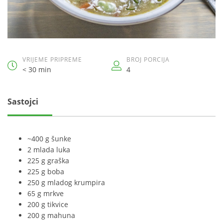
VRIJEME PRIPREME
BROJ PORCIJA
< 30 min
4
Sastojci
~400 g šunke
2 mlada luka
225 g graška
225 g boba
250 g mladog krumpira
65 g mrkve
200 g tikvice
200 g mahuna