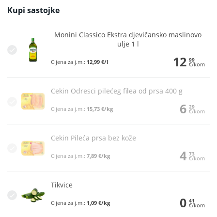
Kupi sastojke
Monini Classico Ekstra djevičansko maslinovo
ulje 1 l
12
99
Cijena za j.m.:
12,99 €/l
€/kom
Cekin Odresci pilećeg filea od prsa 400 g
6
29
Cijena za j.m.:
15,73 €/kg
€/kom
Cekin Pileća prsa bez kože
4
73
Cijena za j.m.:
7,89 €/kg
€/kom
Tikvice
0
41
Cijena za j.m.:
1,09 €/kg
€/kom