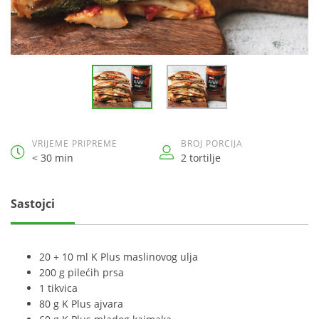
VRIJEME PRIPREME
BROJ PORCIJA
< 30 min
2 tortilje
Sastojci
20 + 10 ml K Plus maslinovog ulja
200 g pilećih prsa
1 tikvica
80 g K Plus ajvara