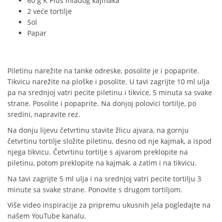
60 g K Plus mladog kajmaka
2 veće tortilje
Sol
Papar
Piletinu narežite na tanke odreske, posolite je i popaprite.
Tikvicu narežite na ploške i posolite. U tavi zagrijte 10 ml ulja
pa na srednjoj vatri pecite piletinu i tikvice, 5 minuta sa svake
strane. Posolite i popaprite. Na donjoj polovici tortilje, po
sredini, napravite rez.
Na donju lijevu četvrtinu stavite žlicu ajvara, na gornju
četvrtinu tortilje složite piletinu, desno od nje kajmak, a ispod
njega tikvicu. Četvrtinu tortilje s ajvarom preklopite na
piletinu, potom preklopite na kajmak, a zatim i na tikvicu.
Na tavi zagrijte 5 ml ulja i na srednjoj vatri pecite tortilju 3
minute sa svake strane. Ponovite s drugom tortiljom.
Više video inspiracije za pripremu ukusnih jela pogledajte na
našem YouTube kanalu.