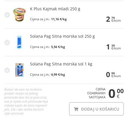
K Plus Kajmak mladi 250 g
2
79
Cijena za j.m.:
11,16 €/kg
€/kom
Solana Pag Sitna morska sol 250 g
1
39
Cijena za j.m.:
5,56 €/kg
€/kom
Solana Pag Sitna morska sol 1 kg
0
99
Cijena za j.m.:
0,99 €/kg
€/kom
0
CIJENA
00
Budući da vam ne možemo
ODABRANIH
prodati manje od jednog
€
SASTOJAKA
proizvoda (kao što je pola sira),
ovo je cijena svih proizvoda koje
trebate kupiti da biste napravili
DODAJ U KOŠARICU
jelo, čak i ako nećete koristiti
cijeli proizvod.