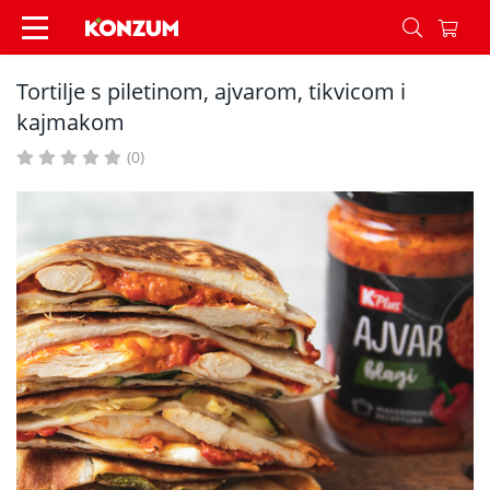
Tortilje s piletinom, ajvarom, tikvicom i kajmako
Tortilje s piletinom, ajvarom, tikvicom i
kajmakom
(0)