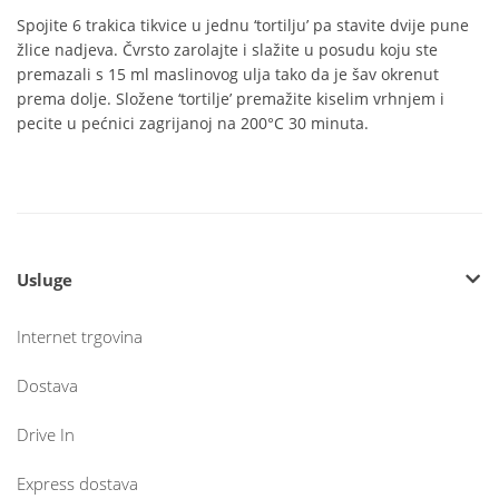
Spojite 6 trakica tikvice u jednu ‘tortilju’ pa stavite dvije pune
žlice nadjeva. Čvrsto zarolajte i slažite u posudu koju ste
premazali s 15 ml maslinovog ulja tako da je šav okrenut
prema dolje. Složene ‘tortilje’ premažite kiselim vrhnjem i
pecite u pećnici zagrijanoj na 200°C 30 minuta.
Usluge
Internet trgovina
Dostava
Drive In
Express dostava