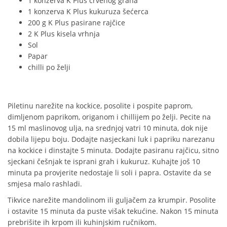
1 konzerva K Plus crvenog graha
1 konzerva K Plus kukuruza šećerca
200 g K Plus pasirane rajčice
2 K Plus kisela vrhnja
Sol
Papar
chilli po želji
Piletinu narežite na kockice, posolite i pospite paprom,
dimljenom paprikom, origanom i chillijem po želji. Pecite na
15 ml maslinovog ulja, na srednjoj vatri 10 minuta, dok nije
dobila lijepu boju. Dodajte nasjeckani luk i papriku narezanu
na kockice i dinstajte 5 minuta. Dodajte pasiranu rajčicu, sitno
sjeckani češnjak te isprani grah i kukuruz. Kuhajte još 10
minuta pa provjerite nedostaje li soli i papra. Ostavite da se
smjesa malo rashladi.
Tikvice narežite mandolinom ili guljačem za krumpir. Posolite
i ostavite 15 minuta da puste višak tekućine. Nakon 15 minuta
prebrišite ih krpom ili kuhinjskim ručnikom.