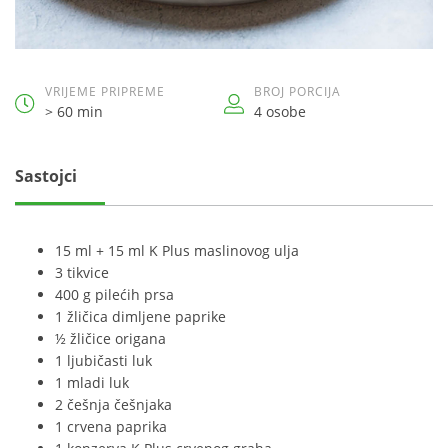
VRIJEME PRIPREME
BROJ PORCIJA
> 60 min
4 osobe
Sastojci
15 ml + 15 ml K Plus maslinovog ulja
3 tikvice
400 g pilećih prsa
1 žličica dimljene paprike
½ žličice origana
1 ljubičasti luk
1 mladi luk
2 češnja češnjaka
1 crvena paprika