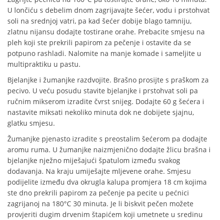
U lončiću s debelim dnom zagrijavajte šećer, vodu i prstohvat
soli na srednjoj vatri, pa kad šećer dobije blago tamniju,
zlatnu nijansu dodajte tostirane orahe. Prebacite smjesu na
pleh koji ste prekrili papirom za pečenje i ostavite da se
potpuno rashladi. Nalomite na manje komade i sameljite u
multipraktiku u pastu.
Bjelanjke i žumanjke razdvojite. Brašno prosijte s praškom za
pecivo. U veću posudu stavite bjelanjke i prstohvat soli pa
ručnim mikserom izradite čvrst snijeg. Dodajte 60 g šećera i
nastavite miksati nekoliko minuta dok ne dobijete sjajnu,
glatku smjesu.
Žumanjke pjenasto izradite s preostalim šećerom pa dodajte
aromu ruma. U žumanjke naizmjenično dodajte žlicu brašna i
bjelanjke nježno miješajući špatulom između svakog
dodavanja. Na kraju umiješajte mljevene orahe. Smjesu
podijelite između dva okrugla kalupa promjera 18 cm kojima
ste dno prekrili papirom za pečenje pa pecite u pećnici
zagrijanoj na 180°C 30 minuta. Je li biskvit pečen možete
provjeriti dugim drvenim štapićem koji umetnete u sredinu