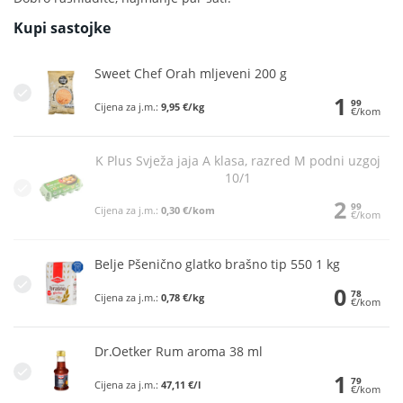
Kupi sastojke
Sweet Chef Orah mljeveni 200 g
1
99
Cijena za j.m.:
9,95 €/kg
€/kom
K Plus Svježa jaja A klasa, razred M podni uzgoj
10/1
2
99
Cijena za j.m.:
0,30 €/kom
€/kom
Belje Pšenično glatko brašno tip 550 1 kg
0
78
Cijena za j.m.:
0,78 €/kg
€/kom
Dr.Oetker Rum aroma 38 ml
1
79
Cijena za j.m.:
47,11 €/l
€/kom