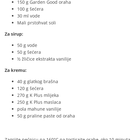
150 g Garden Good oraha
100 g šećera
30 ml vode
Mali prstohvat soli
Za sirup:
50 g vode
50 g šećera
½ žličice ekstrakta vanilije
Za kremu:
40 g glatkog brašna
120 g šećera
270 g K Plus mlijeka
250 g K Plus maslaca
pola mahune vanilije
50 g praline paste od oraha
Zagrijte pećnicu na 160°C pa tostirajte orahe, oko 10 minuta.