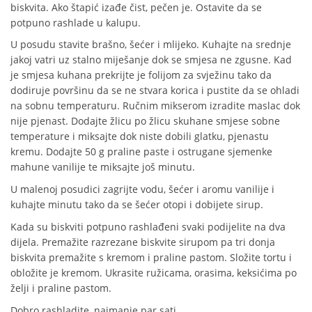
biskvita. Ako štapić izađe čist, pečen je. Ostavite da se
potpuno rashlade u kalupu.
U posudu stavite brašno, šećer i mlijeko. Kuhajte na srednje
jakoj vatri uz stalno miješanje dok se smjesa ne zgusne. Kad
je smjesa kuhana prekrijte je folijom za svježinu tako da
dodiruje površinu da se ne stvara korica i pustite da se ohladi
na sobnu temperaturu. Ručnim mikserom izradite maslac dok
nije pjenast. Dodajte žlicu po žlicu skuhane smjese sobne
temperature i miksajte dok niste dobili glatku, pjenastu
kremu. Dodajte 50 g praline paste i ostrugane sjemenke
mahune vanilije te miksajte još minutu.
U malenoj posudici zagrijte vodu, šećer i aromu vanilije i
kuhajte minutu tako da se šećer otopi i dobijete sirup.
Kada su biskviti potpuno rashlađeni svaki podijelite na dva
dijela. Premažite razrezane biskvite sirupom pa tri donja
biskvita premažite s kremom i praline pastom. Složite tortu i
obložite je kremom. Ukrasite ružicama, orasima, keksićima po
želji i praline pastom.
Dobro rashladite, najmanje par sati.