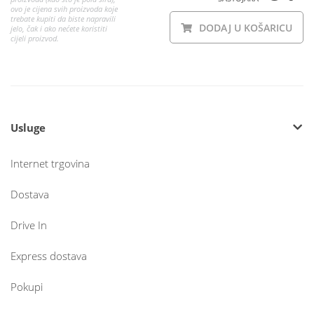
ovo je cijena svih proizvoda koje
trebate kupiti da biste napravili
DODAJ U KOŠARICU
jelo, čak i ako nećete koristiti
cijeli proizvod.
Usluge
Internet trgovina
Dostava
Drive In
Express dostava
Pokupi