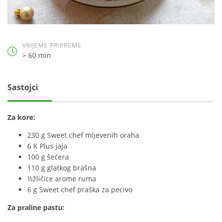
VRIJEME PRIPREME
> 60 min
Sastojci
Za kore:
230 g Sweet chef mljevenih oraha
6 K Plus jaja
100 g šećera
110 g glatkog brašna
½žličice arome ruma
6 g Sweet chef praška za pecivo
Za praline pastu: