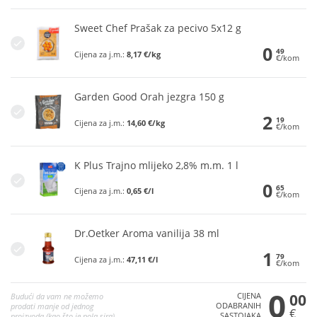
Sweet Chef Prašak za pecivo 5x12 g
0
49
Cijena za j.m.:
8,17 €/kg
€/kom
Garden Good Orah jezgra 150 g
2
19
Cijena za j.m.:
14,60 €/kg
€/kom
K Plus Trajno mlijeko 2,8% m.m. 1 l
0
65
Cijena za j.m.:
0,65 €/l
€/kom
Dr.Oetker Aroma vanilija 38 ml
1
79
Cijena za j.m.:
47,11 €/l
€/kom
0
CIJENA
00
Budući da vam ne možemo
ODABRANIH
prodati manje od jednog
€
SASTOJAKA
proizvoda (kao što je pola sira),