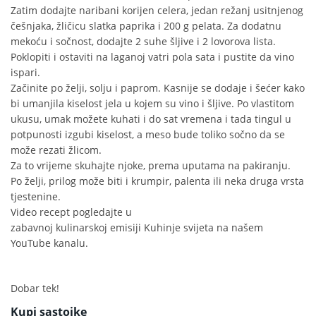
Zatim dodajte naribani korijen celera, jedan režanj usitnjenog
češnjaka, žličicu slatka paprika i 200 g pelata. Za dodatnu
mekoću i sočnost, dodajte 2 suhe šljive i 2 lovorova lista.
Poklopiti i ostaviti na laganoj vatri pola sata i pustite da vino
ispari.
Začinite po želji, solju i paprom. Kasnije se dodaje i šećer kako
bi umanjila kiselost jela u kojem su vino i šljive. Po vlastitom
ukusu, umak možete kuhati i do sat vremena i tada tingul u
potpunosti izgubi kiselost, a meso bude toliko sočno da se
može rezati žlicom.
Za to vrijeme skuhajte njoke, prema uputama na pakiranju.
Po želji, prilog može biti i krumpir, palenta ili neka druga vrsta
tjestenine.
Video recept pogledajte u
zabavnoj kulinarskoj emisiji Kuhinje svijeta
na našem
YouTube kanalu.
Dobar tek!
Kupi sastojke