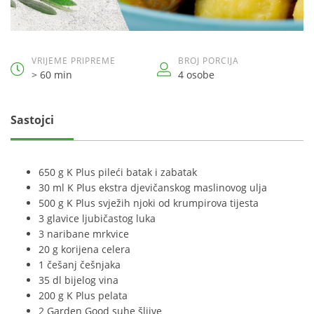
VRIJEME PRIPREME
BROJ PORCIJA
> 60 min
4 osobe
Sastojci
650 g K Plus pileći batak i zabatak
30 ml K Plus ekstra djevičanskog maslinovog ulja
500 g K Plus svježih njoki od krumpirova tijesta
3 glavice ljubičastog luka
3 naribane mrkvice
20 g korijena celera
1 češanj češnjaka
35 dl bijelog vina
200 g K Plus pelata
2 Garden Good suhe šljive