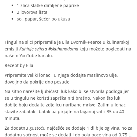
1 žlica slatke dimljene paprike
2 lovorova lista
sol, papar, šećer po ukusu
Tingul na slici pripremila je
Ella Dvornik-Pearce
u kulinarskoj
emisiji
Kuhinje svijeta #skuhanodoma
koju možete pogledati na
našem YouTube kanalu
.
Recept by
Ella
Pripremite veliki lonac i u njega dodajte maslinovo ulje,
dovoljno da pokrije dno posude.
Na sitno narežite ljubičasti luk kako bi se stvorila podloga jer
se u tingulu ne koristi zaprška niti brašno. Nakon što luk
dobije boju dodajte zdjelicu naribane mrkve. Zatim u lonac
stavite zabatak i batak pa pirjajte na laganoj vatri 35 do 40
minuta.
Za dodatnu gustoću najčešće se dodaje 1 dl bijelog vina, no za
dodatnu sočnost može se dodati i do pola boce vina od 0.75 L.