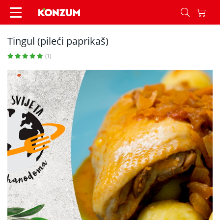
Tingul (pileći paprikaš) - Recepti - Konzum
Tingul (pileći paprikaš)
(1)