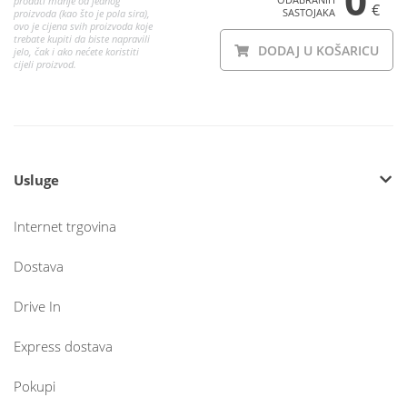
0
prodati manje od jednog
€
SASTOJAKA
proizvoda (kao što je pola sira),
ovo je cijena svih proizvoda koje
trebate kupiti da biste napravili
DODAJ U KOŠARICU
jelo, čak i ako nećete koristiti
cijeli proizvod.
Usluge
Internet trgovina
Dostava
Drive In
Express dostava
Pokupi