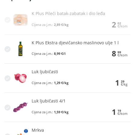
K Plus Pileći batak-zabatak i dio leđa
2
02
Cijena za j.m.:
2,89 €/kg
€/kom
K Plus Ekstra djevičansko maslinovo ulje 1 l
8
99
Cijena za j.m.:
8,99 €/l
€/kom
Luk ljubičasti
1
29
Cijena za j.m.:
1,29 €/kg
€/kg
Luk ljubičasti 4/1
1
19
Cijena za j.m.:
1,59 €/kg
€/kom
Mrkva