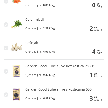
0
59
Cijena za j.m.:
0,89 €/kg
€/kg
Celer mladi
2
29
Cijena za j.m.:
2,29 €/kg
€/kom
Češnjak
4
99
Cijena za j.m.:
4,99 €/kg
€/kg
Garden Good Suhe šljive bez koštica 200 g
1
89
Cijena za j.m.:
9,45 €/kg
€/kom
Garden Good Suhe šljive s košticama 500 g
3
49
Cijena za j.m.:
6,98 €/kg
€/kom