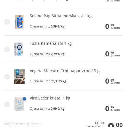
€/kom
Solana Pag Sitna morska sol 1 kg
0
99
Cijena za j.m.:
0,99 €/kg
€/kom
Tuzla Kamena sol 1 kg
0
79
Cijena za j.m.:
0,79 €/kg
€/kom
Vegeta Maestro Crni papar zrno 15 g
0
89
Cijena za j.m.:
99,33 €/kg
€/kom
Viro Šećer kristal 1 kg
0
99
Cijena za j.m.:
0,99 €/kg
€/kom
CIJENA
00
Budući da vam ne možemo
ODABRANIH