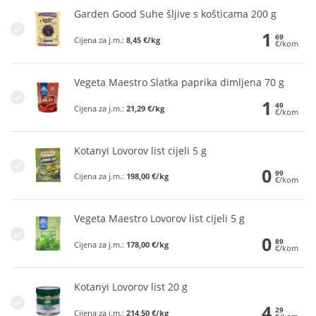
Garden Good Suhe šljive s košticama 200 g
1
69
Cijena za j.m.:
8,45 €/kg
€/kom
Vegeta Maestro Slatka paprika dimljena 70 g
1
49
Cijena za j.m.:
21,29 €/kg
€/kom
Kotanyi Lovorov list cijeli 5 g
0
99
Cijena za j.m.:
198,00 €/kg
€/kom
Vegeta Maestro Lovorov list cijeli 5 g
0
89
Cijena za j.m.:
178,00 €/kg
€/kom
Kotanyi Lovorov list 20 g
4
29
Cijena za j.m.:
214,50 €/kg