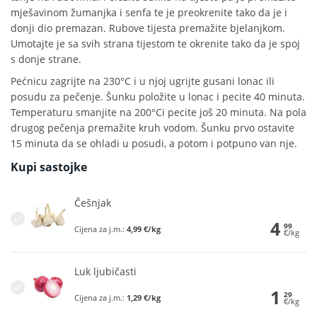
mješavinom žumanjka i senfa te je preokrenite tako da je i
donji dio premazan. Rubove tijesta premažite bjelanjkom.
Umotajte je sa svih strana tijestom te okrenite tako da je spoj
s donje strane.
Pećnicu zagrijte na 230°C i u njoj ugrijte gusani lonac ili
posudu za pečenje. Šunku položite u lonac i pecite 40 minuta.
Temperaturu smanjite na 200°Ci pecite još 20 minuta. Na pola
drugog pečenja premažite kruh vodom. Šunku prvo ostavite
15 minuta da se ohladi u posudi, a potom i potpuno van nje.
Kupi sastojke
Češnjak
4
99
Cijena za j.m.:
4,99 €/kg
€/kg
Luk ljubičasti
1
29
Cijena za j.m.:
1,29 €/kg
€/kg