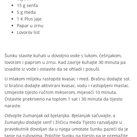
15 g senfa
5 g meda
1 K Plus jaje
Papar u zrnu
Lovorov list
Šunku stavite kuhati u dovoljno vode s lukom, češnjakom,
lovorom i paprom u zrnu. Kad zavrije kuhajte 30 minuta pa
izvadite iz vode i ostavite da se ohladi i posuši.
U mlakom mlijeku rastopite kvasac i med. Brašnu dodajte sol.
U brašno dodajte aktivirani kvasac, vodu i rastopljeni maslac.
Umijesite tijesto ručnim mikserom, mijeseći 10 minuta.
Ostavite prekriveno na toplom 1 sat i 30 minuta da tijesto
naraste.
Odvojite žumanjak od bjelanjka. Bjelanjak sačuvajte, a
žumanjku dodajte senf i žličicu meda Tijesto razvaljajte u
pravokutnik dovoljan da u njega umotate šunku pazeći da je
tanje na rubovima. Položite šunku na tijesto pa je premažite