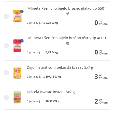
Mlineta Pšenično bijelo brašno glatko tip 550 1
kg
0
75
Cijena za j.m.:
0,75 €/kg
€/kom
Mlineta Pšenično bijelo brašno oštro tip 400 1
kg
0
79
Cijena za j.m.:
0,79 €/kg
€/kom
Digo Instant suhi pekarski kvasac 5x7 g
3
00
Cijena za j.m.:
107,14 €/kg
€/kom
Dolcela Kvasac instant 5x7 g
2
20
Cijena za j.m.:
78,57 €/kg
€/kom