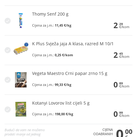
Thomy Senf 200 g
2
29
Cijena za j.m.:
11,45 €/kg
€/kom
K Plus Svježa jaja A klasa, razred M 10/1
2
45
Cijena za j.m.:
0,25 €/kom
€/kom
Vegeta Maestro Crni papar zrno 15 g
0
89
Cijena za j.m.:
99,33 €/kg
€/kom
Kotanyi Lovorov list cijeli 5 g
0
99
Cijena za j.m.:
198,00 €/kg
€/kom
0
CIJENA
00
Budući da vam ne možemo
ODABRANIH
prodati manje od jednog