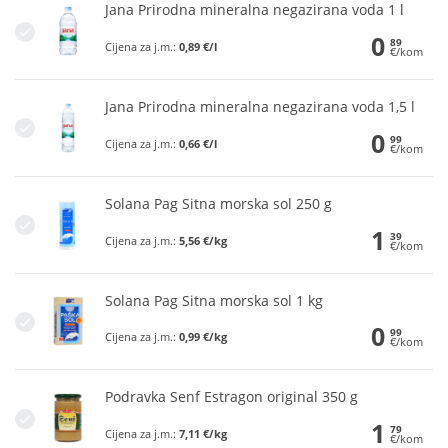
Jana Prirodna mineralna negazirana voda 1 l
0
89
Cijena za j.m.:
0,89 €/l
€/kom
Jana Prirodna mineralna negazirana voda 1,5 l
0
99
Cijena za j.m.:
0,66 €/l
€/kom
Solana Pag Sitna morska sol 250 g
1
39
Cijena za j.m.:
5,56 €/kg
€/kom
Solana Pag Sitna morska sol 1 kg
0
99
Cijena za j.m.:
0,99 €/kg
€/kom
Podravka Senf Estragon original 350 g
1
79
Cijena za j.m.:
7,11 €/kg
€/kom