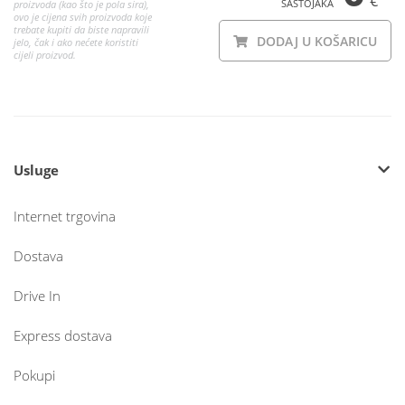
€
SASTOJAKA
proizvoda (kao što je pola sira),
ovo je cijena svih proizvoda koje
trebate kupiti da biste napravili
DODAJ U KOŠARICU
jelo, čak i ako nećete koristiti
cijeli proizvod.
Usluge
Internet trgovina
Dostava
Drive In
Express dostava
Pokupi