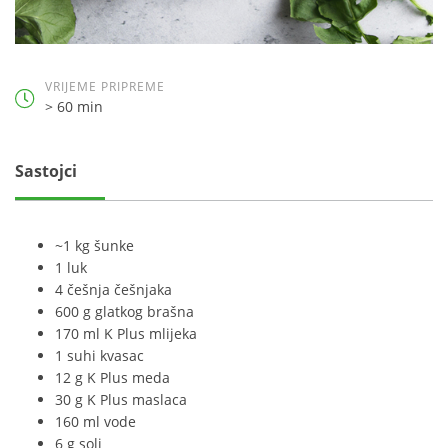
VRIJEME PRIPREME
> 60 min
Sastojci
~1 kg šunke
1 luk
4 češnja češnjaka
600 g glatkog brašna
170 ml K Plus mlijeka
1 suhi kvasac
12 g K Plus meda
30 g K Plus maslaca
160 ml vode
6 g soli