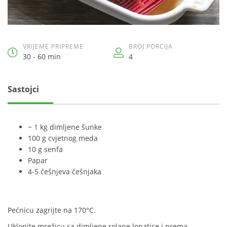
VRIJEME PRIPREME
BROJ PORCIJA
30 - 60 min
4
Sastojci
~ 1 kg dimljene šunke
100 g cvjetnog meda
10 g senfa
Papar
4-5 češnjeva češnjaka
Pećnicu zagrijte na 170°C.
Uklonite mrežicu sa dimljene rolane lopatice i prema