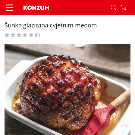
Šunka glazirana cvjetnim medom - Recepti - Ko
Šunka glazirana cvjetnim medom
(0)