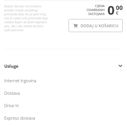
0
CIJENA
00
Budući da vam ne možemo
ODABRANIH
prodati manje od jednog
€
SASTOJAKA
proizvoda (kao što je pola sira),
ovo je cijena svih proizvoda koje
trebate kupiti da biste napravili
DODAJ U KOŠARICU
jelo, čak i ako nećete koristiti
cijeli proizvod.
Usluge
Internet trgovina
Dostava
Drive In
Express dostava