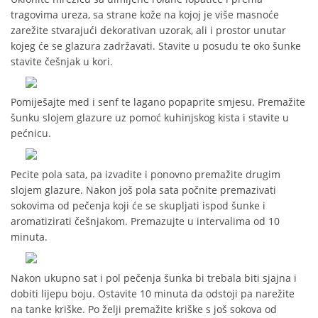
tragovima ureza, sa strane kože na kojoj je više masnoće
zarežite stvarajući dekorativan uzorak, ali i prostor unutar
kojeg će se glazura zadržavati. Stavite u posudu te oko šunke
stavite češnjak u kori.
Pomiješajte med i senf te lagano popaprite smjesu. Premažite
šunku slojem glazure uz pomoć kuhinjskog kista i stavite u
pećnicu.
Pecite pola sata, pa izvadite i ponovno premažite drugim
slojem glazure. Nakon još pola sata počnite premazivati
sokovima od pečenja koji će se skupljati ispod šunke i
aromatizirati češnjakom. Premazujte u intervalima od 10
minuta.
Nakon ukupno sat i pol pečenja šunka bi trebala biti sjajna i
dobiti lijepu boju. Ostavite 10 minuta da odstoji pa narežite
na tanke kriške. Po želji premažite kriške s još sokova od