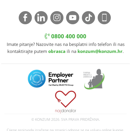
0800 400 000
Imate pitanje? Nazovite nas na besplatni info telefon ili nas
kontaktirajte putem
obrasca
ili na
konzum@konzum.hr
.
© KONZUM
2026. SVA PRAVA PRIDRŽANA.
Cijene proizvoda izražene na stranici odnose se na uslugu online kupnje.