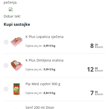
pečenja.
Dobar tek!
Kupi sastojke
K Plus Lopatica sječena
8
39
Cijena za j.m.:
6,99 €/kg
€/kom
K Plus Dimljena vratina
12
99
Cijena za j.m.:
9,99 €/kg
€/kom
Pip Med cvjetni 900 g
7
96
Cijena za j.m.:
8,84 €/kg
€/kom
Senf 200 ml Dijon