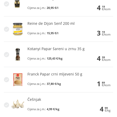
4
19
Cijena za j.m.:
20,95 €/l
€/kom
Reine de Dijon Senf 200 ml
3
19
Cijena za j.m.:
15,95 €/l
€/kom
Kotanyi Papar šareni u zrnu 35 g
4
39
Cijena za j.m.:
125,43 €/kg
€/kom
Franck Papar crni mljeveni 50 g
1
89
Cijena za j.m.:
37,80 €/kg
€/kom
Češnjak
4
99
Cijena za j.m.:
4,99 €/kg
€/kg