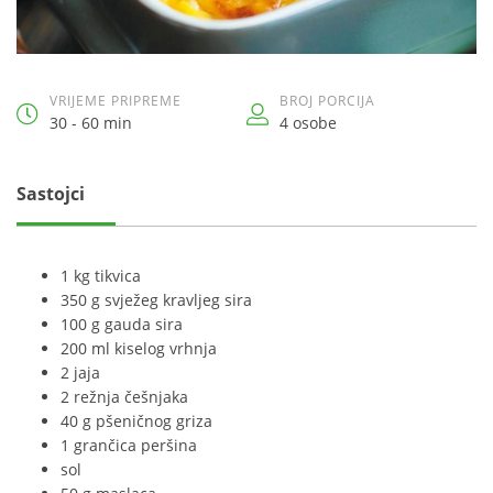
VRIJEME PRIPREME
BROJ PORCIJA
30 - 60 min
4 osobe
Sastojci
1 kg tikvica
350 g svježeg kravljeg sira
100 g gauda sira
200 ml kiselog vrhnja
2 jaja
2 režnja češnjaka
40 g pšeničnog griza
1 grančica peršina
sol