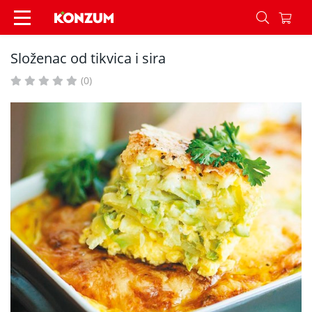
Složenac od tikvica i sira - Recepti - Konzum
Složenac od tikvica i sira
(0)