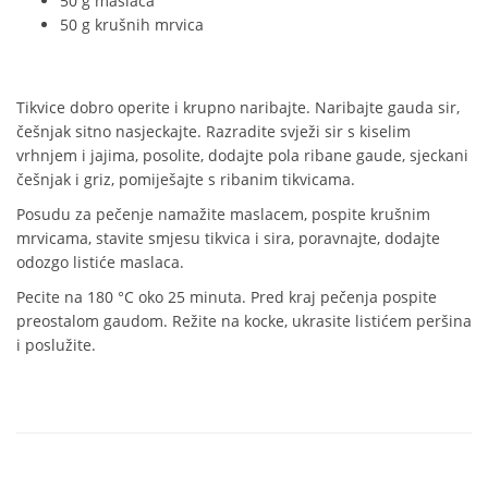
50 g maslaca
50 g krušnih mrvica
Tikvice dobro operite i krupno naribajte. Naribajte gauda sir,
češnjak sitno nasjeckajte. Razradite svježi sir s kiselim
vrhnjem i jajima, posolite, dodajte pola ribane gaude, sjeckani
češnjak i griz, pomiješajte s ribanim tikvicama.
Posudu za pečenje namažite maslacem, pospite krušnim
mrvicama, stavite smjesu tikvica i sira, poravnajte, dodajte
odozgo listiće maslaca.
Pecite na 180 °C oko 25 minuta. Pred kraj pečenja pospite
preostalom gaudom. Režite na kocke, ukrasite listićem peršina
i poslužite.