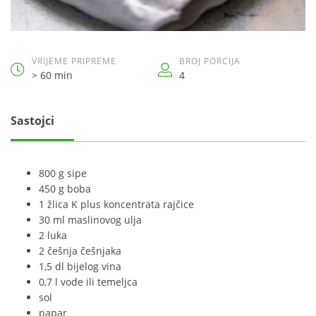
VRIJEME PRIPREME
BROJ PORCIJA
> 60 min
4
Sastojci
800 g sipe
450 g boba
1 žlica K plus koncentrata rajčice
30 ml maslinovog ulja
2 luka
2 češnja češnjaka
1,5 dl bijelog vina
0,7 l vode ili temeljca
sol
papar