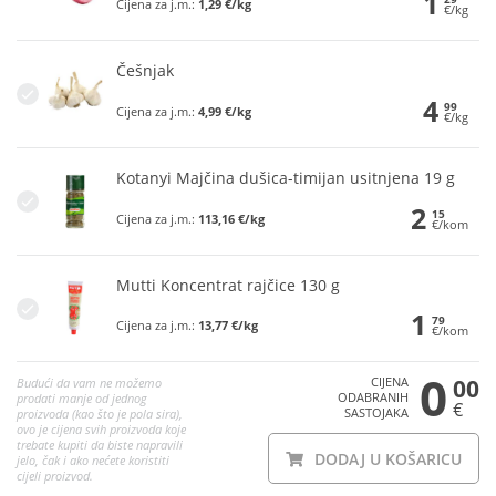
1
Cijena za j.m.:
1,29 €/kg
€/kg
Češnjak
4
99
Cijena za j.m.:
4,99 €/kg
€/kg
Kotanyi Majčina dušica-timijan usitnjena 19 g
2
15
Cijena za j.m.:
113,16 €/kg
€/kom
Mutti Koncentrat rajčice 130 g
1
79
Cijena za j.m.:
13,77 €/kg
€/kom
0
CIJENA
00
Budući da vam ne možemo
ODABRANIH
prodati manje od jednog
€
SASTOJAKA
proizvoda (kao što je pola sira),
ovo je cijena svih proizvoda koje
trebate kupiti da biste napravili
DODAJ U KOŠARICU
jelo, čak i ako nećete koristiti
cijeli proizvod.