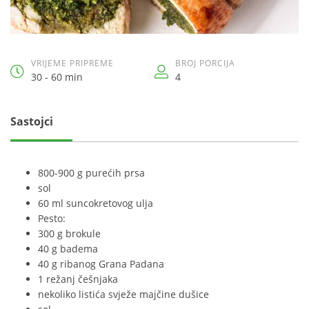
VRIJEME PRIPREME
BROJ PORCIJA
30 - 60 min
4
Sastojci
800-900 g purećih prsa
sol
60 ml suncokretovog ulja
Pesto:
300 g brokule
40 g badema
40 g ribanog Grana Padana
1 režanj češnjaka
nekoliko listića svježe majčine dušice