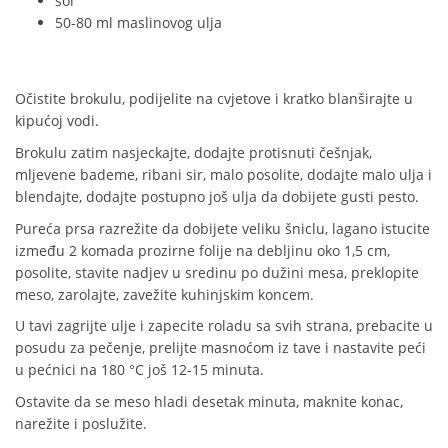
sol
50-80 ml maslinovog ulja
Očistite brokulu, podijelite na cvjetove i kratko blanširajte u
kipućoj vodi.
Brokulu zatim nasjeckajte, dodajte protisnuti češnjak,
mljevene bademe, ribani sir, malo posolite, dodajte malo ulja i
blendajte, dodajte postupno još ulja da dobijete gusti pesto.
Pureća prsa razrežite da dobijete veliku šniclu, lagano istucite
između 2 komada prozirne folije na debljinu oko 1,5 cm,
posolite, stavite nadjev u sredinu po dužini mesa, preklopite
meso, zarolajte, zavežite kuhinjskim koncem.
U tavi zagrijte ulje i zapecite roladu sa svih strana, prebacite u
posudu za pečenje, prelijte masnoćom iz tave i nastavite peći
u pećnici na 180 °C još 12-15 minuta.
Ostavite da se meso hladi desetak minuta, maknite konac,
narežite i poslužite.