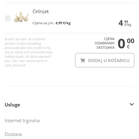
Češnjak
4
99
Cijena za j.m.:
4,99 €/kg
€/kg
0
CIJENA
00
Budući da vam ne možemo
ODABRANIH
prodati manje od jednog
€
SASTOJAKA
proizvoda (kao što je pola sira),
ovo je cijena svih proizvoda koje
trebate kupiti da biste napravili
DODAJ U KOŠARICU
jelo, čak i ako nećete koristiti
cijeli proizvod.
Usluge
Internet trgovina
Dostava