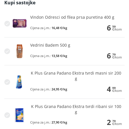
Kupi sastojke
Vindon Odresci od filea prsa puretina 400 g
6
59
Cijena za j.m.:
16,48 €/kg
€/kom
Vedrini Badem 500 g
6
79
Cijena za j.m.:
13,58 €/kg
€/kom
K Plus Grana Padano Ekstra tvrdi masni sir 200
g
4
99
Cijena za j.m.:
24,95 €/kg
€/kom
K Plus Grana Padano Ekstra tvrdi ribani sir 100
g
2
79
Cijena za j.m.:
27,90 €/kg
€/kom