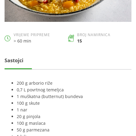
VRIJEME PRIPREME
BROJ NAMIRNICA
> 60 min
15
Sastojci
200 g arborio riže
0,7 L povrtnog temeljca
1 muškatna (butternut) bundeva
100 g skute
1 nar
20 g pinjola
100 g maslaca
50 g parmezana