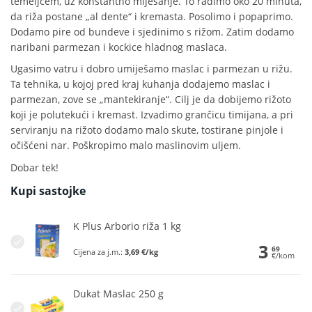
temeljcem, uz konstantno miješanje. To radimo oko 20 minuta,
da riža postane „al dente“ i kremasta. Posolimo i popaprimo.
Dodamo pire od bundeve i sjedinimo s rižom. Zatim dodamo
naribani parmezan i kockice hladnog maslaca.
Ugasimo vatru i dobro umiješamo maslac i parmezan u rižu.
Ta tehnika, u kojoj pred kraj kuhanja dodajemo maslac i
parmezan, zove se „mantekiranje“. Cilj je da dobijemo rižoto
koji je polutekući i kremast. Izvadimo grančicu timijana, a pri
serviranju na rižoto dodamo malo skute, tostirane pinjole i
očišćeni nar. Poškropimo malo maslinovim uljem.
Dobar tek!
Kupi sastojke
K Plus Arborio riža 1 kg
3
69
Cijena za j.m.:
3,69 €/kg
€/kom
Dukat Maslac 250 g