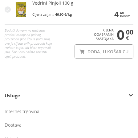
Vedrini Pinjoli 100 g
4
69
Cijena za j.m.:
46,90 €/kg
€/kom
0
CIJENA
00
Budući da vam ne možemo
ODABRANIH
prodati manje od jednog
€
SASTOJAKA
proizvoda (kao što je pola sira),
ovo je cijena svih proizvoda koje
trebate kupiti da biste napravili
DODAJ U KOŠARICU
jelo, čak i ako nećete koristiti
cijeli proizvod.
Usluge
Internet trgovina
Dostava