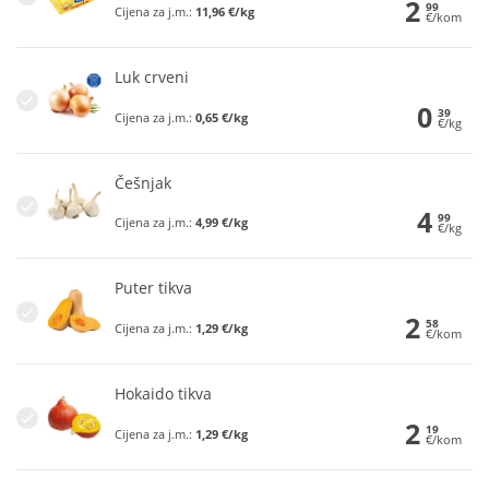
2
99
Cijena za j.m.:
11,96 €/kg
€/kom
Luk crveni
0
39
Cijena za j.m.:
0,65 €/kg
€/kg
Češnjak
4
99
Cijena za j.m.:
4,99 €/kg
€/kg
Puter tikva
2
58
Cijena za j.m.:
1,29 €/kg
€/kom
Hokaido tikva
2
19
Cijena za j.m.:
1,29 €/kg
€/kom