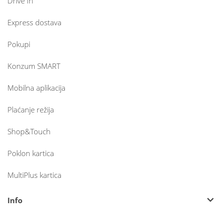
Drive In
Express dostava
Pokupi
Konzum SMART
Mobilna aplikacija
Plaćanje režija
Shop&Touch
Poklon kartica
MultiPlus kartica
Info