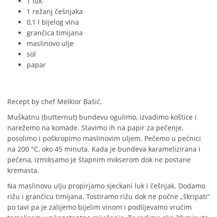
1 luk
1 režanj češnjaka
0,1 l bijelog vina
grančica timijana
maslinovo ulje
sol
papar
Recept by chef
Melkior Bašić.
Muškatnu (butternut) bundevu ogulimo, izvadimo koštice i
narežemo na komade. Stavimo ih na papir za pečenje,
posolimo i poškropimo maslinovim uljem. Pečemo u pećnici
na 200 °C, oko 45 minuta. Kada je bundeva karamelizirana i
pečena, izmiksamo je štapnim mikserom dok ne postane
kremasta.
Na maslinovu ulju propirjamo sjeckani luk i češnjak. Dodamo
rižu i grančicu timijana. Tostiramo rižu dok ne počne „škripati“
po tavi pa je zalijemo bijelim vinom i podlijevamo vrućim