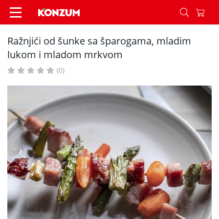
Ražnjići od šunke sa šparogama, mladim lukom 
Ražnjići od šunke sa šparogama, mladim
lukom i mladom mrkvom
(0)