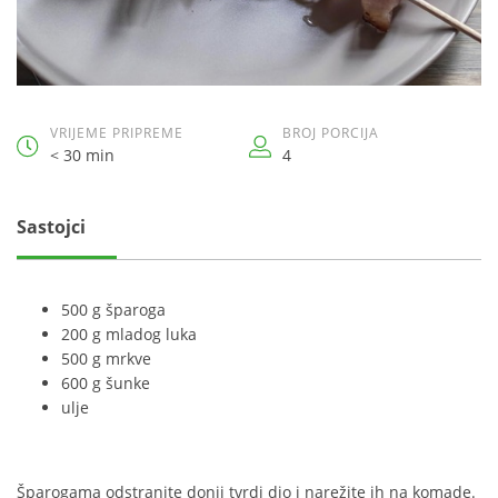
VRIJEME PRIPREME
BROJ PORCIJA
< 30 min
4
Sastojci
500 g šparoga
200 g mladog luka
500 g mrkve
600 g šunke
ulje
Šparogama odstranite donji tvrdi dio i narežite ih na komade.