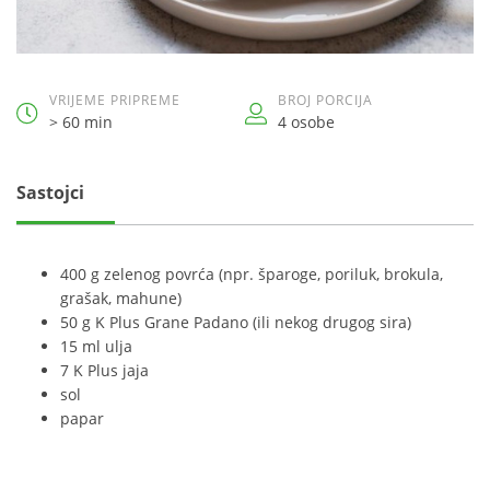
VRIJEME PRIPREME
BROJ PORCIJA
> 60 min
4 osobe
Sastojci
400 g zelenog povrća (npr. šparoge, poriluk, brokula,
grašak, mahune)
50 g K Plus Grane Padano (ili nekog drugog sira)
15 ml ulja
7 K Plus jaja
sol
papar