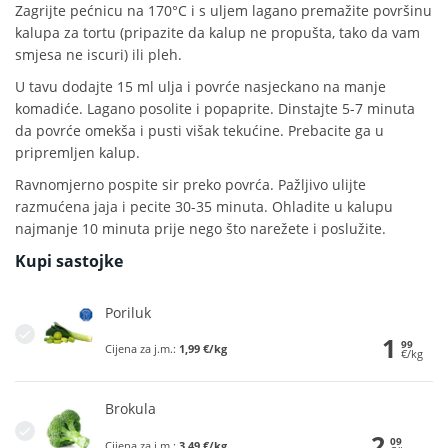
Zagrijte pećnicu na 170°C i s uljem lagano premažite površinu
kalupa za tortu (pripazite da kalup ne propušta, tako da vam
smjesa ne iscuri) ili pleh.
U tavu dodajte 15 ml ulja i povrće nasjeckano na manje
komadiće. Lagano posolite i popaprite. Dinstajte 5-7 minuta
da povrće omekša i pusti višak tekućine. Prebacite ga u
pripremljen kalup.
Ravnomjerno pospite sir preko povrća. Pažljivo ulijte
razmućena jaja i pecite 30-35 minuta. Ohladite u kalupu
najmanje 10 minuta prije nego što narežete i poslužite.
Kupi sastojke
Poriluk
1
99
Cijena za j.m.:
1,99 €/kg
€/kg
Brokula
2
09
Cijena za j.m.:
3,49 €/kg