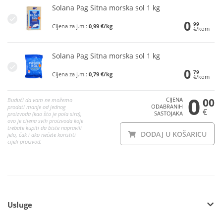
Solana Pag Sitna morska sol 1 kg
0
99
Cijena za j.m.:
0,99 €/kg
€/kom
Solana Pag Sitna morska sol 1 kg
0
79
Cijena za j.m.:
0,79 €/kg
€/kom
0
CIJENA
00
Budući da vam ne možemo
ODABRANIH
prodati manje od jednog
€
SASTOJAKA
proizvoda (kao što je pola sira),
ovo je cijena svih proizvoda koje
trebate kupiti da biste napravili
DODAJ U KOŠARICU
jelo, čak i ako nećete koristiti
cijeli proizvod.
Usluge