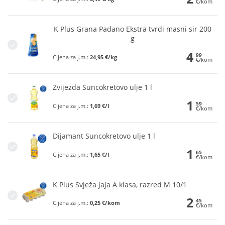
€/kom
K Plus Grana Padano Ekstra tvrdi masni sir 200
g
4
99
Cijena za j.m.:
24,95 €/kg
€/kom
Zvijezda Suncokretovo ulje 1 l
1
59
Cijena za j.m.:
1,69 €/l
€/kom
Dijamant Suncokretovo ulje 1 l
1
65
Cijena za j.m.:
1,65 €/l
€/kom
K Plus Svježa jaja A klasa, razred M 10/1
2
45
Cijena za j.m.:
0,25 €/kom
€/kom