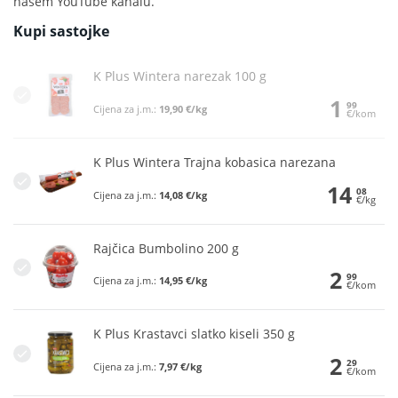
našem YouTube kanalu.
Kupi sastojke
K Plus Wintera narezak 100 g
1
99
Cijena za j.m.:
19,90 €/kg
€/kom
K Plus Wintera Trajna kobasica narezana
14
08
Cijena za j.m.:
14,08 €/kg
€/kg
Rajčica Bumbolino 200 g
2
99
Cijena za j.m.:
14,95 €/kg
€/kom
K Plus Krastavci slatko kiseli 350 g
2
29
Cijena za j.m.:
7,97 €/kg
€/kom