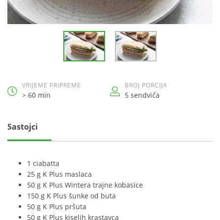
VRIJEME PRIPREME
BROJ PORCIJA
> 60 min
5 sendviča
Sastojci
1 ciabatta
25 g K Plus maslaca
50 g K Plus Wintera trajne kobasice
150 g K Plus šunke od buta
50 g K Plus pršuta
50 g K Plus kiselih krastavca