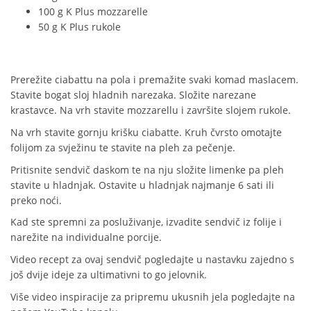
100 g K Plus mozzarelle
50 g K Plus rukole
Prerežite ciabattu na pola i premažite svaki komad maslacem.
Stavite bogat sloj hladnih narezaka. Složite narezane
krastavce. Na vrh stavite mozzarellu i završite slojem rukole.
Na vrh stavite gornju krišku ciabatte. Kruh čvrsto omotajte
folijom za svježinu te stavite na pleh za pečenje.
Pritisnite sendvič daskom te na nju složite limenke pa pleh
stavite u hladnjak. Ostavite u hladnjak najmanje 6 sati ili
preko noći.
Kad ste spremni za posluživanje, izvadite sendvič iz folije i
narežite na individualne porcije.
Video recept za ovaj sendvič pogledajte u nastavku zajedno s
još dvije ideje za ultimativni to go jelovnik.
Više video inspiracije za pripremu ukusnih jela pogledajte na