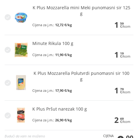
K Plus Mozzarella mini Meki punomasni sir 125
g
1
59
Cijena za j.m.:
12,72 €/kg
€/kom
Minute Rikula 100 g
1
19
Cijena za j.m.:
11,90 €/kg
€/kom
K Plus Mozzarella Polutvrdi punomasni sir 100
g
1
79
Cijena za j.m.:
17,90 €/kg
€/kom
K Plus Pršut narezak 100 g
2
69
Cijena za j.m.:
26,90 €/kg
€/kom
CIJENA
00
Budući da vam ne možemo