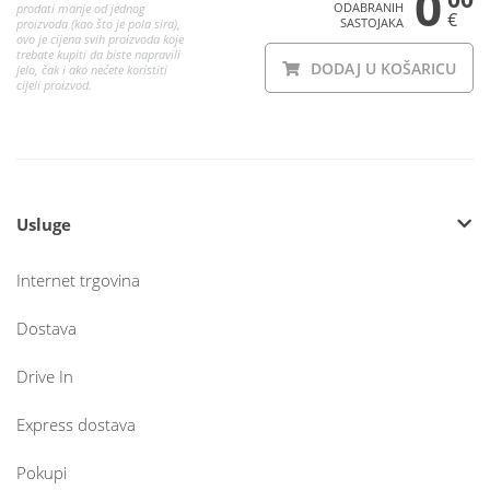
0
ODABRANIH
prodati manje od jednog
€
SASTOJAKA
proizvoda (kao što je pola sira),
ovo je cijena svih proizvoda koje
trebate kupiti da biste napravili
DODAJ U KOŠARICU
jelo, čak i ako nećete koristiti
cijeli proizvod.
Usluge
Internet trgovina
Dostava
Drive In
Express dostava
Pokupi