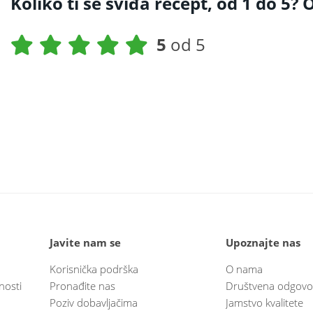
Koliko ti se sviđa recept, od 1 do 5? O
5
od 5
Javite nam se
Upoznajte nas
Korisnička podrška
O nama
nosti
Pronađite nas
Društvena odgovo
Poziv dobavljačima
Jamstvo kvalitete