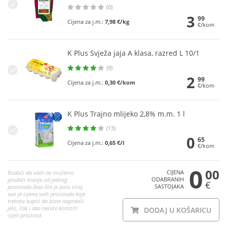
(0)
3
99
Cijena za j.m.:
7,98 €/kg
€/kom
K Plus Svježa jaja A klasa, razred L 10/1
(9)
2
99
Cijena za j.m.:
0,30 €/kom
€/kom
K Plus Trajno mlijeko 2,8% m.m. 1 l
(13)
0
65
Cijena za j.m.:
0,65 €/l
€/kom
0
00
CIJENA
Budući da vam ne možemo
ODABRANIH
prodati manje od jednog
€
SASTOJAKA
proizvoda (kao što je pola sira),
ovo je cijena svih proizvoda koje
trebate kupiti da biste napravili
jelo, čak i ako nećete koristiti
DODAJ U KOŠARICU
cijeli proizvod.