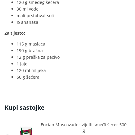
120 g smeđeg šećera
30 ml vode
mali prstohvat soli
½ ananasa
Za tijesto:
115 g maslaca
190 g brašna
12 g praška za pecivo
1 jaje
120 ml mlijeka
60 g šećera
Kupi sastojke
Encian Muscovado svijetli smeđi šećer 500
g