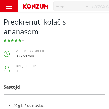
Recepti
Preokrenuti kolač s ananasom - Recepti - K
Preokrenuti kolač s
ananasom
(4)
VRIJEME PRIPREME
30 - 60 min
BROJ PORCIJA
4
Sastojci
40 g K Plus maslaca