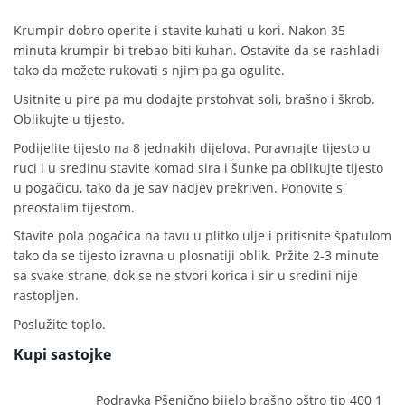
Krumpir dobro operite i stavite kuhati u kori. Nakon 35
minuta krumpir bi trebao biti kuhan. Ostavite da se rashladi
tako da možete rukovati s njim pa ga ogulite.
Usitnite u pire pa mu dodajte prstohvat soli, brašno i škrob.
Oblikujte u tijesto.
Podijelite tijesto na 8 jednakih dijelova. Poravnajte tijesto u
ruci i u sredinu stavite komad sira i šunke pa oblikujte tijesto
u pogačicu, tako da je sav nadjev prekriven. Ponovite s
preostalim tijestom.
Stavite pola pogačica na tavu u plitko ulje i pritisnite špatulom
tako da se tijesto izravna u plosnatiji oblik. Pržite 2-3 minute
sa svake strane, dok se ne stvori korica i sir u sredini nije
rastopljen.
Poslužite toplo.
Kupi sastojke
Podravka Pšenično bijelo brašno oštro tip 400 1