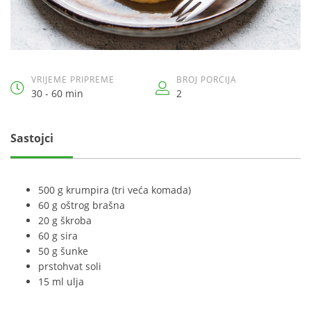
VRIJEME PRIPREME
BROJ PORCIJA
30 - 60 min
2
Sastojci
500 g krumpira (tri veća komada)
60 g oštrog brašna
20 g škroba
60 g sira
50 g šunke
prstohvat soli
15 ml ulja