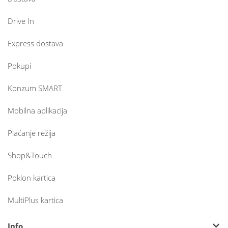
Drive In
Express dostava
Pokupi
Konzum SMART
Mobilna aplikacija
Plaćanje režija
Shop&Touch
Poklon kartica
MultiPlus kartica
Info