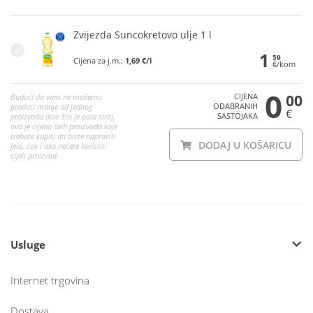
Zvijezda Suncokretovo ulje 1 l
1
59
Cijena za j.m.:
1,69 €/l
€/kom
0
CIJENA
00
Budući da vam ne možemo
ODABRANIH
prodati manje od jednog
€
SASTOJAKA
proizvoda (kao što je pola sira),
ovo je cijena svih proizvoda koje
trebate kupiti da biste napravili
DODAJ U KOŠARICU
jelo, čak i ako nećete koristiti
cijeli proizvod.
Usluge
Internet trgovina
Dostava