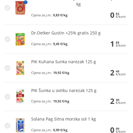
kg
0
83
Cijena za j.m.:
0,83 €/kg
€/kom
Dr.Oetker Gustin +25% gratis 250 g
1
89
Cijena za j.m.:
9,45 €/kg
€/kom
PIK Kuhana šunka narezak 125 g
2
49
Cijena za j.m.:
19,92 €/kg
€/kom
PIK Šunka u ovitku narezak 125 g
2
49
Cijena za j.m.:
19,92 €/kg
€/kom
Solana Pag Sitna morska sol 1 kg
0
99
Cijena za j.m.:
0,99 €/kg
€/kom