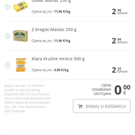
Dukat Maslac 250 g
2
99
Cijena za j.m.:
11,96 €/kg
€/kom
Z bregov Maslac 250 g
2
99
Cijena za j.m.:
11,96 €/kg
€/kom
Klara Krušne mrvice 500 g
2
25
Cijena za j.m.:
4,50 €/kg
€/kom
0
CIJENA
00
Budući da vam ne možemo
ODABRANIH
prodati manje od jednog
€
SASTOJAKA
proizvoda (kao što je pola sira),
ovo je cijena svih proizvoda koje
trebate kupiti da biste napravili
DODAJ U KOŠARICU
jelo, čak i ako nećete koristiti
cijeli proizvod.