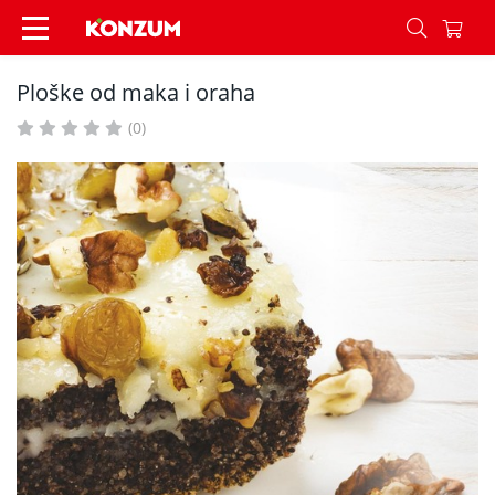
Ploške od maka i oraha - Recepti - Konzum
Ploške od maka i oraha
(0)