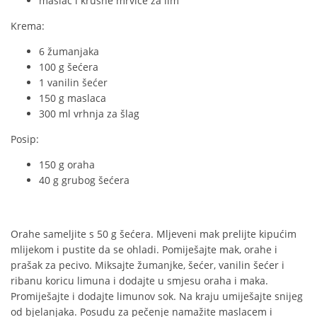
maslac i krušne mrvice za lim
Krema:
6 žumanjaka
100 g šećera
1 vanilin šećer
150 g maslaca
300 ml vrhnja za šlag
Posip:
150 g oraha
40 g grubog šećera
Orahe sameljite s 50 g šećera. Mljeveni mak prelijte kipućim
mlijekom i pustite da se ohladi. Pomiješajte mak, orahe i
prašak za pecivo. Miksajte žumanjke, šećer, vanilin šećer i
ribanu koricu limuna i dodajte u smjesu oraha i maka.
Promiješajte i dodajte limunov sok. Na kraju umiješajte snijeg
od bjelanjaka. Posudu za pečenje namažite maslacem i