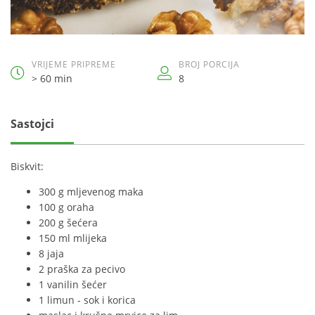
VRIJEME PRIPREME
BROJ PORCIJA
> 60 min
8
Sastojci
Biskvit:
300 g mljevenog maka
100 g oraha
200 g šećera
150 ml mlijeka
8 jaja
2 praška za pecivo
1 vanilin šećer
1 limun - sok i korica