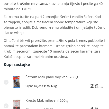
pospite krušnim mrvicama, stavite u nju tijesto i pecite ga 40
minuta na 170 °C.
Za kremu tucite na pari žumanjke, šećer i vanilin šećer. Kad
se zapjeni, spojite s maslacem sobne temperature koji ste
pjenasto izradili. Dobivenu kremu ohladite i umiješajte tučeno
slatko vrhnje.
Ohlađeni biskvit prerežite, premažite s pola kreme, poklopite i
namažite preostalom kremom. Orahe grubo narežite, pospite
grubim šećerom i zapecite 10 minuta da šećer karamelizira.
Kolač pospite karameliziranim orasima.
Kupi sastojke
Šafram Mak plavi mljeveni 200 g
2
39
Cijena za j.m.:
11,95 €/kg
€/kom
Kresto Mak mljeveni 200 g
99