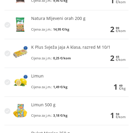
1
Cijena za j.m.:
9,95 €/kg
€/kom
Natura Mljeveni orah 200 g
2
99
Cijena za j.m.:
14,95 €/kg
€/kom
K Plus Svježa jaja A klasa, razred M 10/1
2
45
Cijena za j.m.:
0,25 €/kom
€/kom
Limun
1
49
Cijena za j.m.:
1,49 €/kg
€/kg
Limun 500 g
1
59
Cijena za j.m.:
3,18 €/kg
€/kom